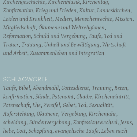
Kirchengeschichte
Kirchenmusik
Kirchentag
Konfirmation
Krieg und Frieden
Kultur
Landeskirchen
Leiden und Krankheit
Medien
Menschenrechte
Mission
Mitgliedschaft
Ökumene und Weltreligionen
Reformation
Schuld und Vergebung
Taufe
Tod und
Trauer
Trauung
Unheil und Bewältigung
Wirtschaft
und Arbeit
Zusammenleben und Integration
SCHLAGWORTE
Taufe
Bibel
Abendmahl
Gottesdienst
Trauung
Beten
konfirmation
Sünde
Patenamt
Glaube
Kircheneintritt
Patenschaft
Ehe
Zweifel
Gebet
Tod
Sexualität
Auferstehung
Ökumene
Vergebung
Kirchenjahr
scheidung
Sündenvergebung
Konfessionswechsel
Jesus
liebe
Gott
Schöpfung
evangelische Taufe
Leben nach