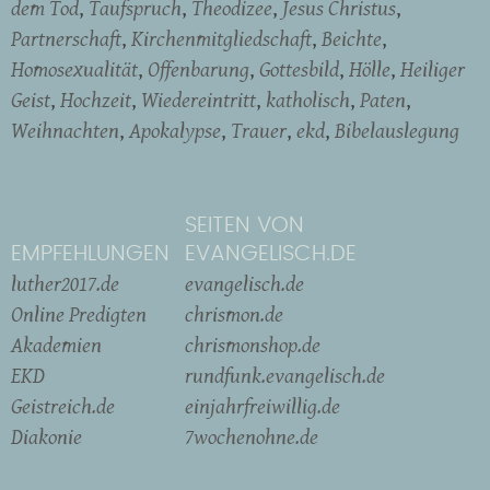
dem Tod
Taufspruch
Theodizee
Jesus Christus
Partnerschaft
Kirchenmitgliedschaft
Beichte
Homosexualität
Offenbarung
Gottesbild
Hölle
Heiliger
Geist
Hochzeit
Wiedereintritt
katholisch
Paten
Weihnachten
Apokalypse
Trauer
ekd
Bibelauslegung
SEITEN VON
EMPFEHLUNGEN
EVANGELISCH.DE
luther2017.de
evangelisch.de
Online Predigten
chrismon.de
Akademien
chrismonshop.de
EKD
rundfunk.evangelisch.de
Geistreich.de
einjahrfreiwillig.de
Diakonie
7wochenohne.de