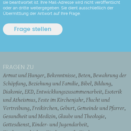
sie beantwortet ist. Ihre Mail-Adresse wird nicht veröffentlicht
oder an dritte weitergegeben. Sie dient ausschließlich der
Übermittlung der Antwort auf Ihre Frage.
FRAGEN ZU
Armut und Hunger
Bekenntnisse
Beten
Bewahrung der
Schöpfung
Beziehung und Familie
Bibel
Bildung
Diakonie
EKD
Entwicklungszusammenarbeit
Esoterik
und Atheismus
Feste im Kirchenjahr
Flucht und
Vertreibung
Freikirchen
Geburt
Gemeinde und Pfarrer
Gesundheit und Medizin
Glaube und Theologie
Gottesdienst
Kinder- und Jugendarbeit