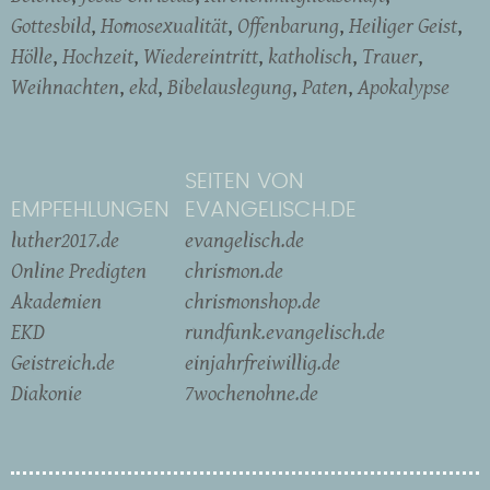
Gottesbild
Homosexualität
Offenbarung
Heiliger Geist
Hölle
Hochzeit
Wiedereintritt
katholisch
Trauer
Weihnachten
ekd
Bibelauslegung
Paten
Apokalypse
SEITEN VON
EMPFEHLUNGEN
EVANGELISCH.DE
luther2017.de
evangelisch.de
Online Predigten
chrismon.de
Akademien
chrismonshop.de
EKD
rundfunk.evangelisch.de
Geistreich.de
einjahrfreiwillig.de
Diakonie
7wochenohne.de