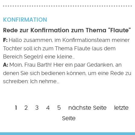
KONFIRMATION
Rede zur Konfirmation zum Thema "Flaute"
Hallo zusammen, im Konfirmationsteam meiner
Tochter soll ich zum Thema Flaute (aus dem
Bereich Segeln) eine kleine…
Moin, Frau Barth! Hier ein paar Gedanken, an
denen Sie sich bedienen können, um eine Rede zu
schreiben: Ich nehme…
Aktuelle
Page
Page
Page
Page
Nächste
Letzte
1
2
3
4
5
nächste Seite
letzte
Seitennummerierung
Seite
Seite
Seite
Seite