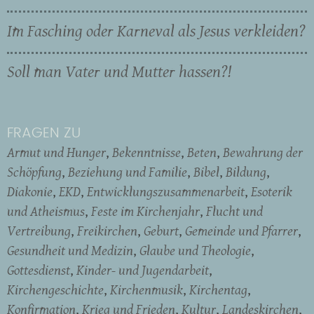
Im Fasching oder Karneval als Jesus verkleiden?
Soll man Vater und Mutter hassen?!
FRAGEN ZU
Armut und Hunger
Bekenntnisse
Beten
Bewahrung der
Schöpfung
Beziehung und Familie
Bibel
Bildung
Diakonie
EKD
Entwicklungszusammenarbeit
Esoterik
und Atheismus
Feste im Kirchenjahr
Flucht und
Vertreibung
Freikirchen
Geburt
Gemeinde und Pfarrer
Gesundheit und Medizin
Glaube und Theologie
Gottesdienst
Kinder- und Jugendarbeit
Kirchengeschichte
Kirchenmusik
Kirchentag
Konfirmation
Krieg und Frieden
Kultur
Landeskirchen