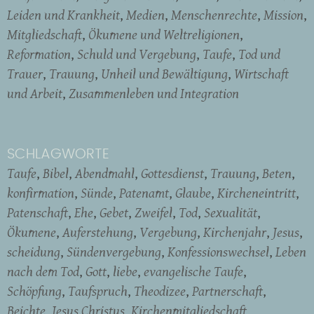
Leiden und Krankheit
Medien
Menschenrechte
Mission
Mitgliedschaft
Ökumene und Weltreligionen
Reformation
Schuld und Vergebung
Taufe
Tod und
Trauer
Trauung
Unheil und Bewältigung
Wirtschaft
und Arbeit
Zusammenleben und Integration
SCHLAGWORTE
Taufe
Bibel
Abendmahl
Gottesdienst
Trauung
Beten
konfirmation
Sünde
Patenamt
Glaube
Kircheneintritt
Patenschaft
Ehe
Gebet
Zweifel
Tod
Sexualität
Ökumene
Auferstehung
Vergebung
Kirchenjahr
Jesus
scheidung
Sündenvergebung
Konfessionswechsel
Leben
nach dem Tod
Gott
liebe
evangelische Taufe
Schöpfung
Taufspruch
Theodizee
Partnerschaft
Beichte
Jesus Christus
Kirchenmitgliedschaft