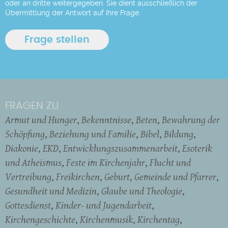
oder an dritte weitergegeben. Sie dient ausschließlich der
Übermittlung der Antwort auf Ihre Frage.
FRAGEN ZU
Armut und Hunger
Bekenntnisse
Beten
Bewahrung der
Schöpfung
Beziehung und Familie
Bibel
Bildung
Diakonie
EKD
Entwicklungszusammenarbeit
Esoterik
und Atheismus
Feste im Kirchenjahr
Flucht und
Vertreibung
Freikirchen
Geburt
Gemeinde und Pfarrer
Gesundheit und Medizin
Glaube und Theologie
Gottesdienst
Kinder- und Jugendarbeit
Kirchengeschichte
Kirchenmusik
Kirchentag