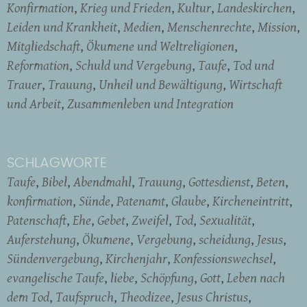
Konfirmation
Krieg und Frieden
Kultur
Landeskirchen
Leiden und Krankheit
Medien
Menschenrechte
Mission
Mitgliedschaft
Ökumene und Weltreligionen
Reformation
Schuld und Vergebung
Taufe
Tod und
Trauer
Trauung
Unheil und Bewältigung
Wirtschaft
und Arbeit
Zusammenleben und Integration
SCHLAGWORTE
Taufe
Bibel
Abendmahl
Trauung
Gottesdienst
Beten
konfirmation
Sünde
Patenamt
Glaube
Kircheneintritt
Patenschaft
Ehe
Gebet
Zweifel
Tod
Sexualität
Auferstehung
Ökumene
Vergebung
scheidung
Jesus
Sündenvergebung
Kirchenjahr
Konfessionswechsel
evangelische Taufe
liebe
Schöpfung
Gott
Leben nach
dem Tod
Taufspruch
Theodizee
Jesus Christus