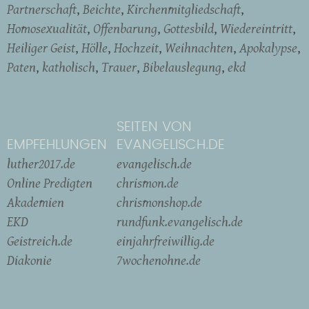
Partnerschaft
Beichte
Kirchenmitgliedschaft
Homosexualität
Offenbarung
Gottesbild
Wiedereintritt
Heiliger Geist
Hölle
Hochzeit
Weihnachten
Apokalypse
Paten
katholisch
Trauer
Bibelauslegung
ekd
SEITEN VON
EMPFEHLUNGEN
EVANGELISCH.DE
luther2017.de
evangelisch.de
Online Predigten
chrismon.de
Akademien
chrismonshop.de
EKD
rundfunk.evangelisch.de
Geistreich.de
einjahrfreiwillig.de
Diakonie
7wochenohne.de