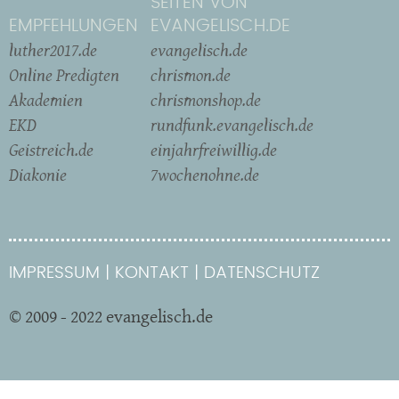
SEITEN VON
EMPFEHLUNGEN
EVANGELISCH.DE
luther2017.de
evangelisch.de
Online Predigten
chrismon.de
Akademien
chrismonshop.de
EKD
rundfunk.evangelisch.de
Geistreich.de
einjahrfreiwillig.de
Diakonie
7wochenohne.de
IMPRESSUM
KONTAKT
DATENSCHUTZ
© 2009 - 2022 evangelisch.de