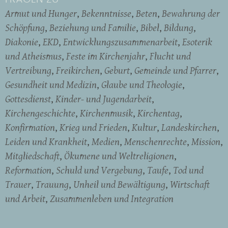
Armut und Hunger
Bekenntnisse
Beten
Bewahrung der
Schöpfung
Beziehung und Familie
Bibel
Bildung
Diakonie
EKD
Entwicklungszusammenarbeit
Esoterik
und Atheismus
Feste im Kirchenjahr
Flucht und
Vertreibung
Freikirchen
Geburt
Gemeinde und Pfarrer
Gesundheit und Medizin
Glaube und Theologie
Gottesdienst
Kinder- und Jugendarbeit
Kirchengeschichte
Kirchenmusik
Kirchentag
Konfirmation
Krieg und Frieden
Kultur
Landeskirchen
Leiden und Krankheit
Medien
Menschenrechte
Mission
Mitgliedschaft
Ökumene und Weltreligionen
Reformation
Schuld und Vergebung
Taufe
Tod und
Trauer
Trauung
Unheil und Bewältigung
Wirtschaft
und Arbeit
Zusammenleben und Integration