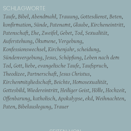
SCHLAGWORTE
Taufe
Bibel
Abendmahl
Trauung
Gottesdienst
Beten
konfirmation
Sünde
Patenamt
Glaube
Kircheneintritt
Patenschaft
Ehe
Zweifel
Gebet
Tod
Sexualität
Auferstehung
Ökumene
Vergebung
Konfessionswechsel
Kirchenjahr
scheidung
Sündenvergebung
Jesus
Schöpfung
Leben nach dem
Tod
Gott
liebe
evangelische Taufe
Taufspruch
Theodizee
Partnerschaft
Jesus Christus
Kirchenmitgliedschaft
Beichte
Homosexualität
Gottesbild
Wiedereintritt
Heiliger Geist
Hölle
Hochzeit
Offenbarung
katholisch
Apokalypse
ekd
Weihnachten
Paten
Bibelauslegung
Trauer