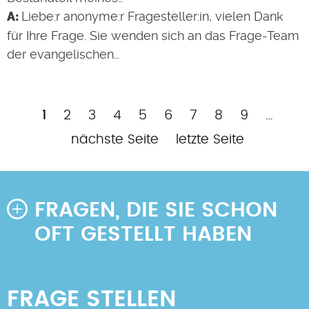
Liebe:r anonyme:r Fragesteller:in, vielen Dank
für Ihre Frage. Sie wenden sich an das Frage-Team
der evangelischen…
Aktuelle
Page
Page
Page
Page
Page
Page
Page
Page
Nä
1
2
3
4
5
6
7
8
9
…
Seitennummerierung
Seite
Sei
Letzte
nächste Seite
letzte Seite
Seite
FRAGEN, DIE SIE SCHON
OFT GESTELLT HABEN