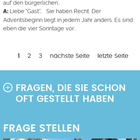
auf den bürgerlichen…
Liebe "Gast", Sie haben Recht: Der
Adventsbeginn liegt in jedem Jahr anders. Es sind
eben die vier Sonntage vor…
Aktuelle
Page
Page
Nächste
Letzte
1
2
3
nächste Seite
letzte Seite
Seitennummerierung
Seite
Seite
Seite
FRAGEN, DIE SIE SCHON
OFT GESTELLT HABEN