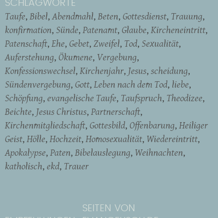
SCHLAGWORTE
Taufe
Bibel
Abendmahl
Beten
Gottesdienst
Trauung
konfirmation
Sünde
Patenamt
Glaube
Kircheneintritt
Patenschaft
Ehe
Gebet
Zweifel
Tod
Sexualität
Auferstehung
Ökumene
Vergebung
Konfessionswechsel
Kirchenjahr
Jesus
scheidung
Sündenvergebung
Gott
Leben nach dem Tod
liebe
Schöpfung
evangelische Taufe
Taufspruch
Theodizee
Beichte
Jesus Christus
Partnerschaft
Kirchenmitgliedschaft
Gottesbild
Offenbarung
Heiliger
Geist
Hölle
Hochzeit
Homosexualität
Wiedereintritt
Apokalypse
Paten
Bibelauslegung
Weihnachten
katholisch
ekd
Trauer
SEITEN VON