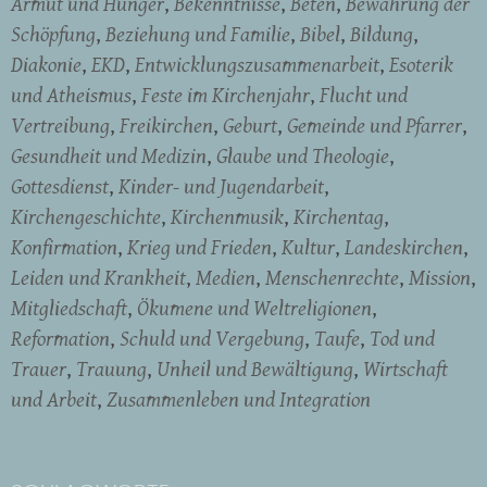
Armut und Hunger
Bekenntnisse
Beten
Bewahrung der
Schöpfung
Beziehung und Familie
Bibel
Bildung
Diakonie
EKD
Entwicklungszusammenarbeit
Esoterik
und Atheismus
Feste im Kirchenjahr
Flucht und
Vertreibung
Freikirchen
Geburt
Gemeinde und Pfarrer
Gesundheit und Medizin
Glaube und Theologie
Gottesdienst
Kinder- und Jugendarbeit
Kirchengeschichte
Kirchenmusik
Kirchentag
Konfirmation
Krieg und Frieden
Kultur
Landeskirchen
Leiden und Krankheit
Medien
Menschenrechte
Mission
Mitgliedschaft
Ökumene und Weltreligionen
Reformation
Schuld und Vergebung
Taufe
Tod und
Trauer
Trauung
Unheil und Bewältigung
Wirtschaft
und Arbeit
Zusammenleben und Integration