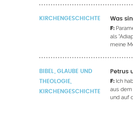
KIRCHENGESCHICHTE
Was si
Parame
als "Adia
meine Me
BIBEL
GLAUBE UND
Petrus 
Ich ha
THEOLOGIE
,
aus dem 
KIRCHENGESCHICHTE
und auf d
Seitennummerierung