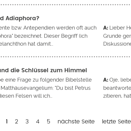
nd Adiaphora?
nte bzw. Antependien werden oft auch
Lieber H
phora" bezeichnet. Dieser Begriff (ich
Grunde ge
lanchthon hat damit…
Diskussione
und die Schlüssel zum Himmel
be eine Frage zu folgender Bibelstelle
Oje, lie
Matthäusevangelium: "Du bist Petrus
beantworte
iesen Felsen will ich…
zitieren, ha
Aktuelle
Page
Page
Page
Page
Nächste
Letzte
1
2
3
4
5
nächste Seite
letzte Seite