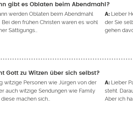
nn gibt es Oblaten beim Abendmahl?
ann werden Oblaten beim Abendmahl
Lieber He
? Bei den frühen Christen waren es wohl
der Sie sel
er Sättigungs…
gehen davo
ht Gott zu Witzen über sich selbst?
g witzige Personen wie Jürgen von der
Lieber Pa
er auch witzige Sendungen wie Family
steht. Dara
 diese machen sich…
Aber ich h