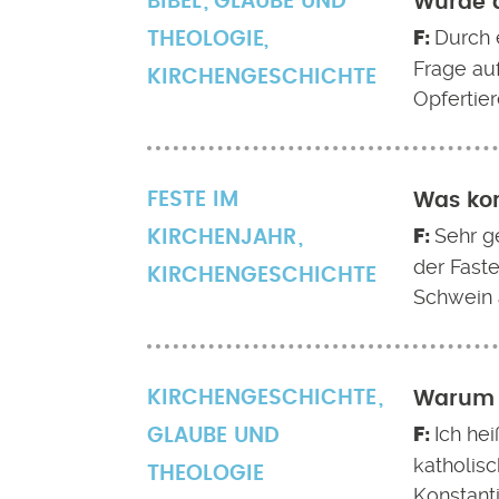
BIBEL
GLAUBE UND
Wurde d
Durch 
THEOLOGIE
,
Frage auf
KIRCHENGESCHICHTE
Opfertie
FESTE IM
Was kom
Sehr g
KIRCHENJAHR
der Faste
KIRCHENGESCHICHTE
Schwein a
KIRCHENGESCHICHTE
Warum g
Ich he
GLAUBE UND
katholisc
THEOLOGIE
Konstanti