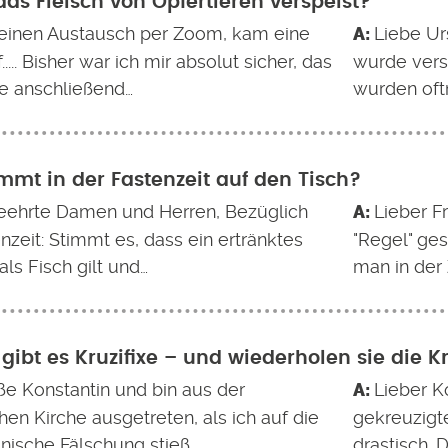
as Fleisch von Opfertieren verspeist?
einen Austausch per Zoom, kam eine
Liebe Ur
..... Bisher war ich mir absolut sicher, das
wurde versp
re anschließend…
wurden oft
mt in der Fastenzeit auf den Tisch?
eehrte Damen und Herren, Bezüglich
Lieber Fr
nzeit: Stimmt es, dass ein ertränktes
"Regel" ges
ls Fisch gilt und…
man in der 
ibt es Kruzifixe – und wiederholen sie die 
iße Konstantin und bin aus der
Lieber K
hen Kirche ausgetreten, als ich auf die
gekreuzigte
nische Fälschung stieß,…
drastisch. D