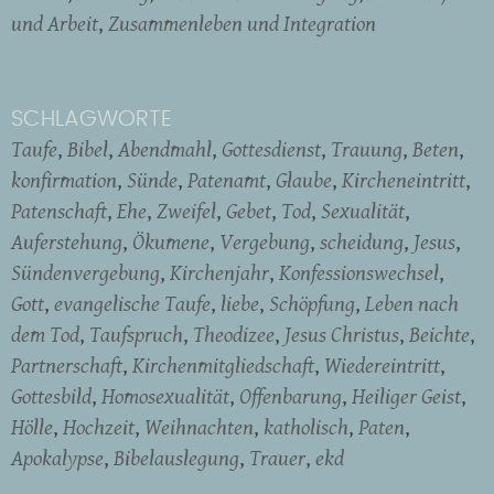
und Arbeit
Zusammenleben und Integration
SCHLAGWORTE
Taufe
Bibel
Abendmahl
Gottesdienst
Trauung
Beten
konfirmation
Sünde
Patenamt
Glaube
Kircheneintritt
Patenschaft
Ehe
Zweifel
Gebet
Tod
Sexualität
Auferstehung
Ökumene
Vergebung
scheidung
Jesus
Sündenvergebung
Kirchenjahr
Konfessionswechsel
Gott
evangelische Taufe
liebe
Schöpfung
Leben nach
dem Tod
Taufspruch
Theodizee
Jesus Christus
Beichte
Partnerschaft
Kirchenmitgliedschaft
Wiedereintritt
Gottesbild
Homosexualität
Offenbarung
Heiliger Geist
Hölle
Hochzeit
Weihnachten
katholisch
Paten
Apokalypse
Bibelauslegung
Trauer
ekd