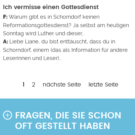
Ich vermisse einen Gottesdienst
Warum gibt es in Schorndorf keinen
Reformationsgottesdienst? Ja selbst am heutigen
Sonntag wird Luther und dieser…
Liebe Liane, du bist enttäuscht, dass du in
Schorndorf, einem (das als Information für andere
Leserinnen und Leser)…
Aktuelle
Page
Nächste
Letzte
1
2
nächste Seite
letzte Seite
Seitennummerierung
Seite
Seite
Seite
FRAGEN, DIE SIE SCHON
OFT GESTELLT HABEN