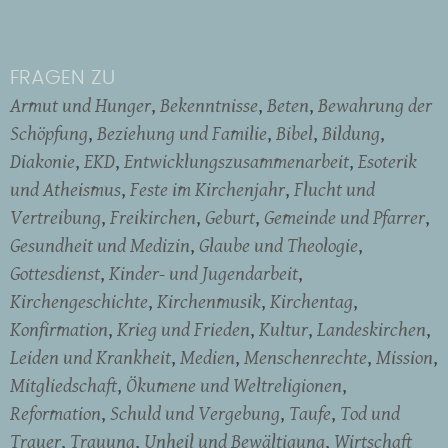
FRAGEN ZU
Armut und Hunger
Bekenntnisse
Beten
Bewahrung der
Schöpfung
Beziehung und Familie
Bibel
Bildung
Diakonie
EKD
Entwicklungszusammenarbeit
Esoterik
und Atheismus
Feste im Kirchenjahr
Flucht und
Vertreibung
Freikirchen
Geburt
Gemeinde und Pfarrer
Gesundheit und Medizin
Glaube und Theologie
Gottesdienst
Kinder- und Jugendarbeit
Kirchengeschichte
Kirchenmusik
Kirchentag
Konfirmation
Krieg und Frieden
Kultur
Landeskirchen
Leiden und Krankheit
Medien
Menschenrechte
Mission
Mitgliedschaft
Ökumene und Weltreligionen
Reformation
Schuld und Vergebung
Taufe
Tod und
Trauer
Trauung
Unheil und Bewältigung
Wirtschaft