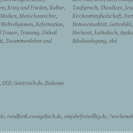
on
Krieg und Frieden
Kultur
Taufspruch
Theodizee
Jes
Medien
Menschenrechte
Kirchenmitgliedschaft
Par
Weltreligionen
Reformation
Homosexualität
Gottesbild
d Trauer
Trauung
Unheil
Hochzeit
katholisch
Apoka
it
Zusammenleben und
Bibelauslegung
ekd
EKD
Geistreich.de
Diakonie
de
rundfunk.evangelisch.de
einjahrfreiwillig.de
7wochenoh