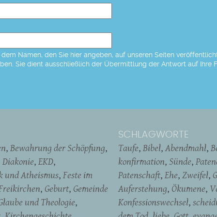
dem Namen, den Sie hier angeben, auf unseren Seiten veröffentlicht,
eben. Sie dient ausschließlich der Übermittlung der Antwort auf Ihre 
SCHLAGWORTE
en
Bewahrung der Schöpfung
Taufe
Bibel
Abendmahl
B
Diakonie
EKD
konfirmation
Sünde
Pate
ik und Atheismus
Feste im
Patenschaft
Ehe
Zweifel
G
Freikirchen
Geburt
Gemeinde
Auferstehung
Ökumene
V
Glaube und Theologie
Konfessionswechsel
schei
t
Kirchengeschichte
dem Tod
liebe
Gott
evange