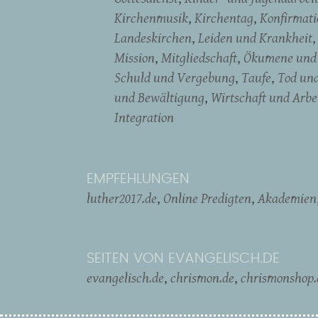
Kirchenmusik
Kirchentag
Konfirmati
Landeskirchen
Leiden und Krankheit
Mission
Mitgliedschaft
Ökumene und 
Schuld und Vergebung
Taufe
Tod un
und Bewältigung
Wirtschaft und Arbe
Integration
EMPFEHLUNGEN
luther2017.de
Online Predigten
Akademien
SEITEN VON EVANGELISCH.DE
evangelisch.de
chrismon.de
chrismonshop.