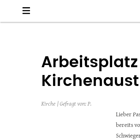
Direkt
zum
Inhalt
Arbeitsplatz
Kirchenaustr
Kirche
P.
Lieber Pa
bereits v
Schwieger