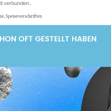
it verbunden…
ie
,
Speisevorschriften
SCHON OFT GESTELLT HABEN