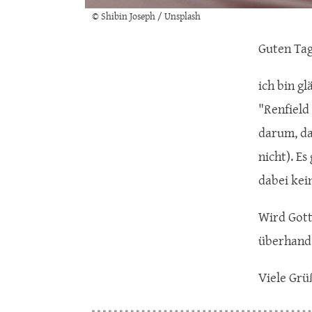
© Shibin Joseph / Unsplash
Guten Ta
ich bin g
"Renfield
darum, das
nicht). E
dabei kei
Wird Gott
überhand 
Viele Grü