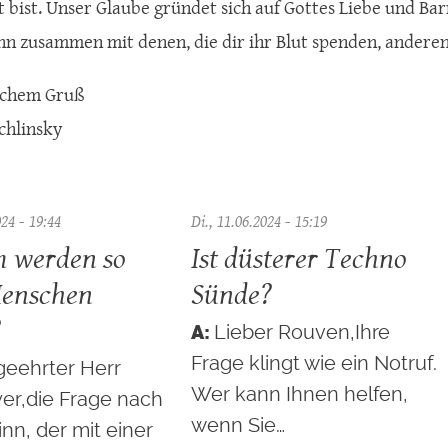
bist. Unser Glaube gründet sich auf Gottes Liebe und Bar
n zusammen mit denen, die dir ihr Blut spenden, anderen
ichem Gruß
chlinsky
024 - 19:44
Di., 11.06.2024 - 15:19
 werden so
Ist düsterer Techno
Menschen
Sünde?
?
Lieber Rouven,Ihre
Frage klingt wie ein Notruf.
geehrter Herr
Wer kann Ihnen helfen,
r,die Frage nach
wenn Sie…
nn, der mit einer