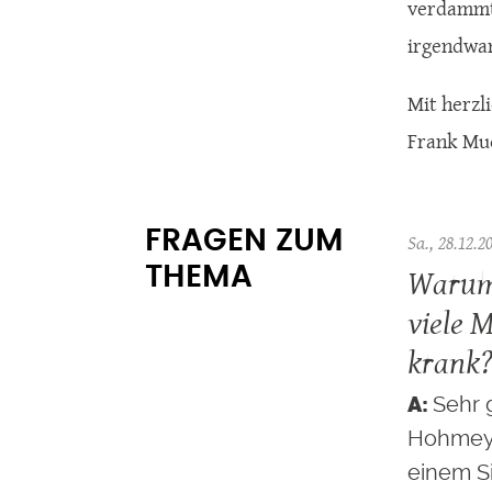
verdammt 
irgendwan
Mit herzl
Frank Mu
FRAGEN ZUM
Sa., 28.12.2
Warum
THEMA
viele 
krank
Sehr 
Hohmeye
einem Si