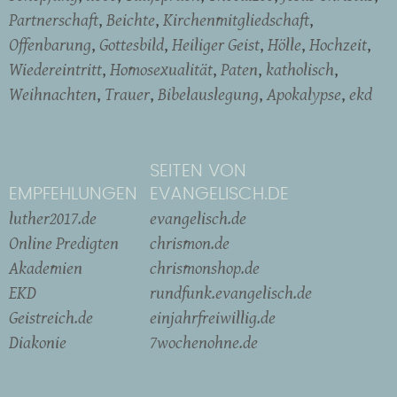
Partnerschaft
Beichte
Kirchenmitgliedschaft
Offenbarung
Gottesbild
Heiliger Geist
Hölle
Hochzeit
Wiedereintritt
Homosexualität
Paten
katholisch
Weihnachten
Trauer
Bibelauslegung
Apokalypse
ekd
SEITEN VON
EMPFEHLUNGEN
EVANGELISCH.DE
luther2017.de
evangelisch.de
Online Predigten
chrismon.de
Akademien
chrismonshop.de
EKD
rundfunk.evangelisch.de
Geistreich.de
einjahrfreiwillig.de
Diakonie
7wochenohne.de