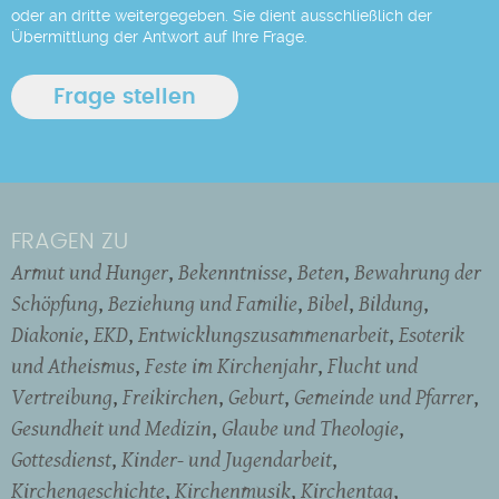
oder an dritte weitergegeben. Sie dient ausschließlich der
Übermittlung der Antwort auf Ihre Frage.
FRAGEN ZU
Armut und Hunger
Bekenntnisse
Beten
Bewahrung der
Schöpfung
Beziehung und Familie
Bibel
Bildung
Diakonie
EKD
Entwicklungszusammenarbeit
Esoterik
und Atheismus
Feste im Kirchenjahr
Flucht und
Vertreibung
Freikirchen
Geburt
Gemeinde und Pfarrer
Gesundheit und Medizin
Glaube und Theologie
Gottesdienst
Kinder- und Jugendarbeit
Kirchengeschichte
Kirchenmusik
Kirchentag