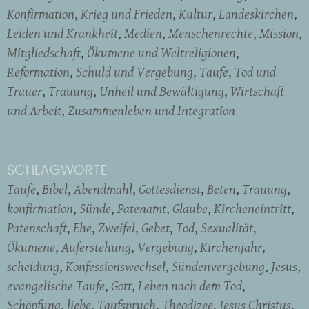
Konfirmation
Krieg und Frieden
Kultur
Landeskirchen
Leiden und Krankheit
Medien
Menschenrechte
Mission
Mitgliedschaft
Ökumene und Weltreligionen
Reformation
Schuld und Vergebung
Taufe
Tod und
Trauer
Trauung
Unheil und Bewältigung
Wirtschaft
und Arbeit
Zusammenleben und Integration
SCHLAGWORTE
Taufe
Bibel
Abendmahl
Gottesdienst
Beten
Trauung
konfirmation
Sünde
Patenamt
Glaube
Kircheneintritt
Patenschaft
Ehe
Zweifel
Gebet
Tod
Sexualität
Ökumene
Auferstehung
Vergebung
Kirchenjahr
scheidung
Konfessionswechsel
Sündenvergebung
Jesus
evangelische Taufe
Gott
Leben nach dem Tod
Schöpfung
liebe
Taufspruch
Theodizee
Jesus Christus