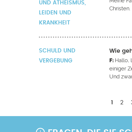
Meine Fam
UND ATHEISMUS
,
Christen.
LEIDEN UND
KRANKHEIT
SCHULD UND
Wie ge
Hallo, 
VERGEBUNG
einiger 
Und zwar
Aktuell
Pag
1
2
Seitennummerierung
Seite