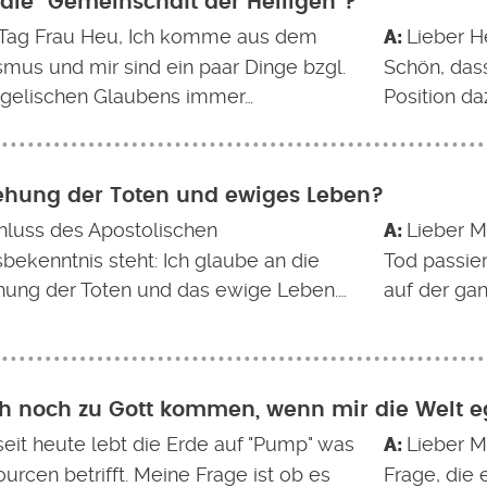
 die "Gemeinschaft der Heiligen"?
Tag Frau Heu, Ich komme aus dem
Lieber He
smus und mir sind ein paar Dinge bzgl.
Schön, dass
gelischen Glaubens immer…
Position da
ehung der Toten und ewiges Leben?
luss des Apostolischen
Lieber M
bekenntnis steht: Ich glaube an die
Tod passie
hung der Toten und das ewige Leben.…
auf der ga
h noch zu Gott kommen, wenn mir die Welt eg
 seit heute lebt die Erde auf "Pump" was
Lieber M
urcen betrifft. Meine Frage ist ob es
Frage, die 