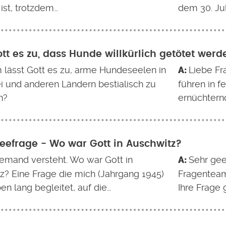
 ist, trotzdem…
dem 30. Jul
ott es zu, dass Hunde willkürlich getötet wer
lässt Gott es zu, arme Hundeseelen in
Liebe Fr
ei und anderen Ländern bestialisch zu
führen in f
n?
ernüchtern
eefrage - Wo war Gott in Auschwitz?
emand versteht. Wo war Gott in
Sehr gee
z? Eine Frage die mich (Jahrgang 1945)
Fragenteam
n lang begleitet, auf die…
Ihre Frage 