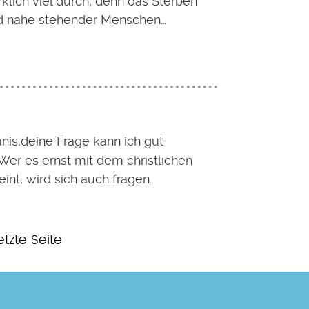
klich viel durch, denn das Sterben
d nahe stehender Menschen…
anis,deine Frage kann ich gut
Wer es ernst mit dem christlichen
int, wird sich auch fragen…
etzte
etzte Seite
eite