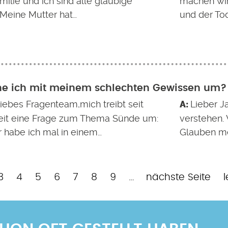
ilie und ich sind alle gläubige
machen wir
 Meine Mutter hat…
und der To
he ich mit meinem schlechten Gewissen um?
liebes Fragenteam,mich treibt seit
Lieber J
Zeit eine Frage zum Thema Sünde um:
verstehen. 
 habe ich mal in einem…
Glauben me
e
e
Page
Page
Page
Page
Page
Page
Page
Nächste
L
3
4
5
6
7
8
9
…
nächste Seite
l
Seite
S