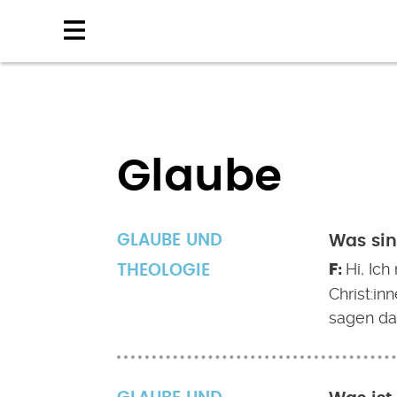
Direkt
zum
Inhalt
Glaube
GLAUBE UND
Was sin
Hi, Ic
THEOLOGIE
Christ:i
sagen dan