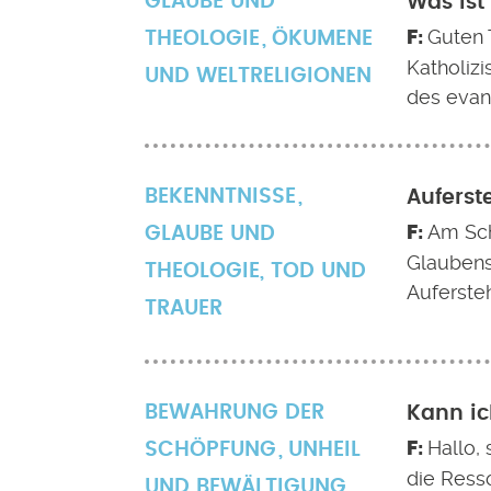
GLAUBE UND
Was ist
Guten 
THEOLOGIE
ÖKUMENE
Katholizi
UND WELTRELIGIONEN
des evan
BEKENNTNISSE
Auferst
Am Sch
GLAUBE UND
Glaubens
THEOLOGIE
,
TOD UND
Auferste
TRAUER
BEWAHRUNG DER
Kann ic
Hallo,
SCHÖPFUNG
UNHEIL
die Resso
UND BEWÄLTIGUNG