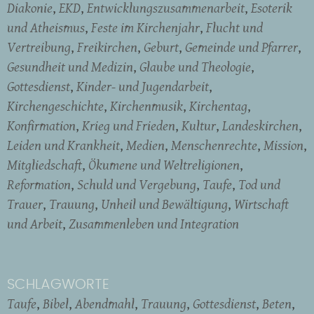
Diakonie
EKD
Entwicklungszusammenarbeit
Esoterik
und Atheismus
Feste im Kirchenjahr
Flucht und
Vertreibung
Freikirchen
Geburt
Gemeinde und Pfarrer
Gesundheit und Medizin
Glaube und Theologie
Gottesdienst
Kinder- und Jugendarbeit
Kirchengeschichte
Kirchenmusik
Kirchentag
Konfirmation
Krieg und Frieden
Kultur
Landeskirchen
Leiden und Krankheit
Medien
Menschenrechte
Mission
Mitgliedschaft
Ökumene und Weltreligionen
Reformation
Schuld und Vergebung
Taufe
Tod und
Trauer
Trauung
Unheil und Bewältigung
Wirtschaft
und Arbeit
Zusammenleben und Integration
SCHLAGWORTE
Taufe
Bibel
Abendmahl
Trauung
Gottesdienst
Beten