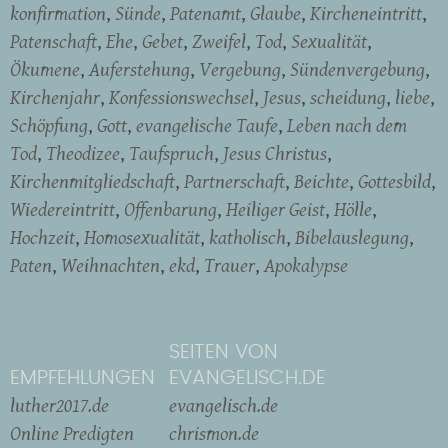
konfirmation
Sünde
Patenamt
Glaube
Kircheneintritt
Patenschaft
Ehe
Gebet
Zweifel
Tod
Sexualität
Ökumene
Auferstehung
Vergebung
Sündenvergebung
Kirchenjahr
Konfessionswechsel
Jesus
scheidung
liebe
Schöpfung
Gott
evangelische Taufe
Leben nach dem
Tod
Theodizee
Taufspruch
Jesus Christus
Kirchenmitgliedschaft
Partnerschaft
Beichte
Gottesbild
Wiedereintritt
Offenbarung
Heiliger Geist
Hölle
Hochzeit
Homosexualität
katholisch
Bibelauslegung
Paten
Weihnachten
ekd
Trauer
Apokalypse
SEITEN VON
EMPFEHLUNGEN
EVANGELISCH.DE
luther2017.de
evangelisch.de
Online Predigten
chrismon.de