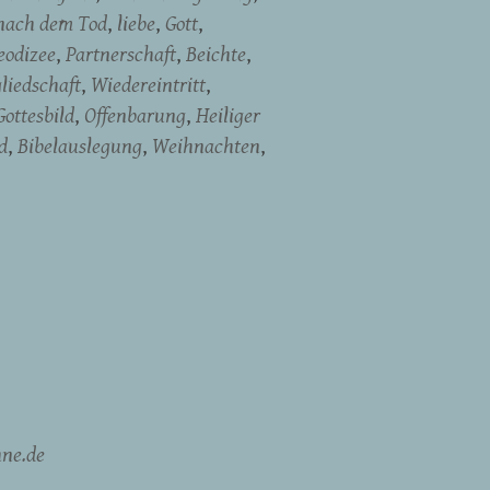
nach dem Tod
liebe
Gott
eodizee
Partnerschaft
Beichte
liedschaft
Wiedereintritt
Gottesbild
Offenbarung
Heiliger
d
Bibelauslegung
Weihnachten
ne.de