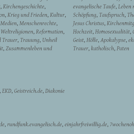
t
Kirchengeschichte
evangelische Taufe
Leben 
on
Krieg und Frieden
Kultur
Schöpfung
Taufspruch
Th
Medien
Menschenrechte
Jesus Christus
Kirchenmitg
Weltreligionen
Reformation
Hochzeit
Homosexualität
d Trauer
Trauung
Unheil
Geist
Hölle
Apokalypse
ek
it
Zusammenleben und
Trauer
katholisch
Paten
EKD
Geistreich.de
Diakonie
de
rundfunk.evangelisch.de
einjahrfreiwillig.de
7wochenoh