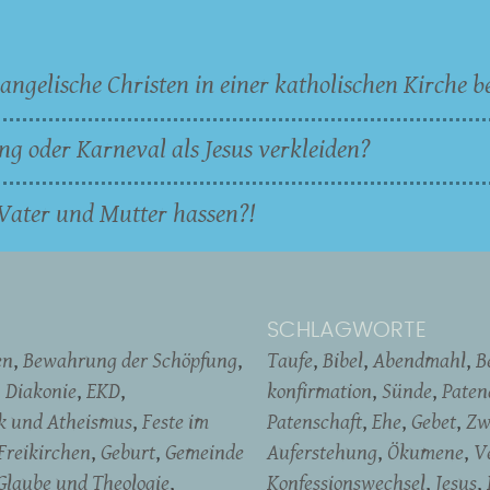
angelische Christen in einer katholischen Kirche b
ng oder Karneval als Jesus verkleiden?
Vater und Mutter hassen?!
SCHLAGWORTE
en
Bewahrung der Schöpfung
Taufe
Bibel
Abendmahl
B
Diakonie
EKD
konfirmation
Sünde
Pate
ik und Atheismus
Feste im
Patenschaft
Ehe
Gebet
Zw
Freikirchen
Geburt
Gemeinde
Auferstehung
Ökumene
V
Glaube und Theologie
Konfessionswechsel
Jesus