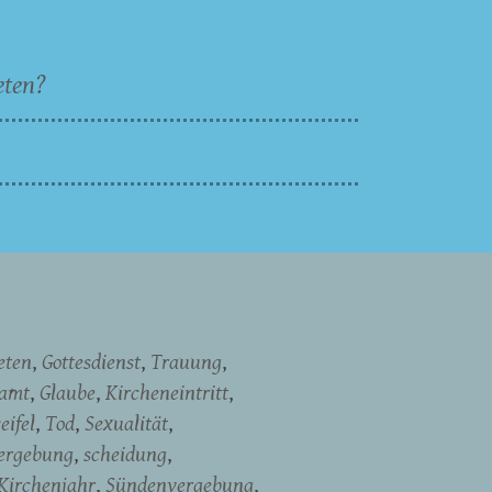
eten?
eten
Gottesdienst
Trauung
namt
Glaube
Kircheneintritt
eifel
Tod
Sexualität
ergebung
scheidung
Kirchenjahr
Sündenvergebung