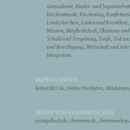
Gottesdienst
Kinder- und Jugendarbei
Kirchenmusik
Kirchentag
Konfirmati
Landeskirchen
Leiden und Krankheit
Mission
Mitgliedschaft
Ökumene und 
Schuld und Vergebung
Taufe
Tod un
und Bewältigung
Wirtschaft und Arbe
Integration
EMPFEHLUNGEN
luther2017.de
Online Predigten
Akademien
SEITEN VON EVANGELISCH.DE
evangelisch.de
chrismon.de
chrismonshop.