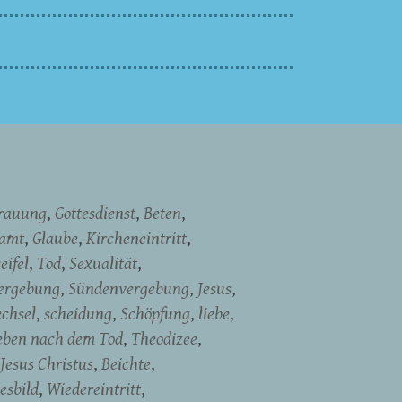
rauung
Gottesdienst
Beten
namt
Glaube
Kircheneintritt
eifel
Tod
Sexualität
ergebung
Sündenvergebung
Jesus
chsel
scheidung
Schöpfung
liebe
eben nach dem Tod
Theodizee
Jesus Christus
Beichte
esbild
Wiedereintritt