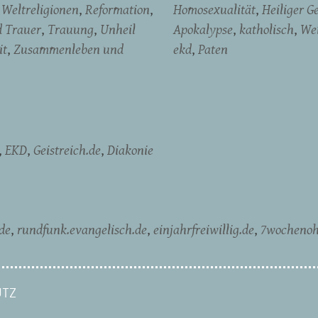
Weltreligionen
Reformation
Homosexualität
Heiliger Ge
d Trauer
Trauung
Unheil
Apokalypse
katholisch
We
it
Zusammenleben und
ekd
Paten
EKD
Geistreich.de
Diakonie
de
rundfunk.evangelisch.de
einjahrfreiwillig.de
7wochenoh
TZ