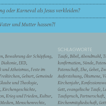
ng oder Karneval als Jesus verkleiden?
Vater und Mutter hassen?!
SCHLAGWORTE
en
Bewahrung der Schöpfung
Taufe
Bibel
Abendmahl
T
Diakonie
EKD
konfirmation
Sünde
Pate
ik und Atheismus
Feste im
Patenschaft
Ehe
Gebet
Zw
Freikirchen
Geburt
Gemeinde
Auferstehung
Ökumene
V
Glaube und Theologie
Kirchenjahr
Konfessionswe
t
Kirchengeschichte
Gott
evangelische Taufe
L
on
Krieg und Frieden
Kultur
Taufspruch
Partnerschaft
Medien
Menschenrechte
Kirchenmitgliedschaft
Gott