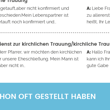
che Trauung
 getauft,aber nicht konfirmiert und
Liebe Fr
geschieden.Mein Lebenspartner ist
zu allerer
tauft noch konfirmiert und…
heißt, Ihr 
ienst zur kirchlichen Trauung/kirchliche Tra
err Pfarrer, wir möchten den kirchlichen
Hallo Fr
r unsere Eheschließung. Mein Mann ist
kann ich Ih
aber nicht in…
gute Gabe 
SCHON OFT GESTELLT HABEN