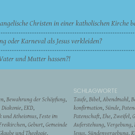
angelische Christen in einer katholischen Kirche b
ng oder Karneval als Jesus verkleiden?
Vater und Mutter hassen?!
SCHLAGWORTE
en
Bewahrung der Schöpfung
Taufe
Bibel
Abendmahl
B
Diakonie
EKD
konfirmation
Sünde
Pate
ik und Atheismus
Feste im
Patenschaft
Ehe
Zweifel
G
Freikirchen
Geburt
Gemeinde
Auferstehung
Vergebung
Glaube und Theologie
Jesus
Sündenvergebung
K