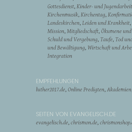
Gottesdienst
Kinder- und Jugendarbei
Kirchenmusik
Kirchentag
Konfirmati
Landeskirchen
Leiden und Krankheit
Mission
Mitgliedschaft
Ökumene und 
Schuld und Vergebung
Taufe
Tod un
und Bewältigung
Wirtschaft und Arbe
Integration
EMPFEHLUNGEN
luther2017.de
Online Predigten
Akademien
SEITEN VON EVANGELISCH.DE
evangelisch.de
chrismon.de
chrismonshop.