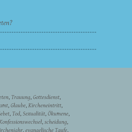
eten?
eten
Trauung
Gottesdienst
namt
Glaube
Kircheneintritt
ebet
Tod
Sexualität
Ökumene
Konfessionswechsel
scheidung
irchenjahr
evangelische Taufe