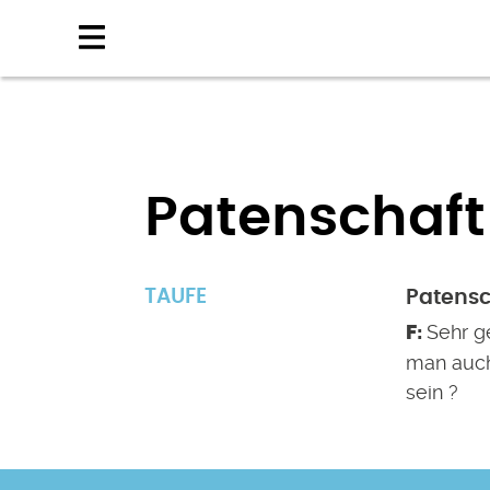
Direkt
zum
Inhalt
Patenschaft
TAUFE
Patensc
Sehr g
man auch
sein ?