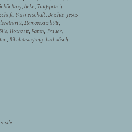
Schöpfung
liebe
Taufspruch
schaft
Partnerschaft
Beichte
Jesus
ereintritt
Homosexualität
ölle
Hochzeit
Paten
Trauer
ten
Bibelauslegung
katholisch
ne.de