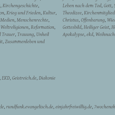
t
Kirchengeschichte
Leben nach dem Tod
Gott
on
Krieg und Frieden
Kultur
Theodizee
Kirchenmitglied
Medien
Menschenrechte
Christus
Offenbarung
Wied
Weltreligionen
Reformation
Gottesbild
Heiliger Geist
H
d Trauer
Trauung
Unheil
Apokalypse
ekd
Weihnach
it
Zusammenleben und
EKD
Geistreich.de
Diakonie
de
rundfunk.evangelisch.de
einjahrfreiwillig.de
7wochenoh