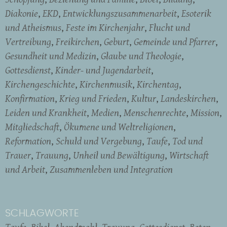
Diakonie
EKD
Entwicklungszusammenarbeit
Esoterik
und Atheismus
Feste im Kirchenjahr
Flucht und
Vertreibung
Freikirchen
Geburt
Gemeinde und Pfarrer
Gesundheit und Medizin
Glaube und Theologie
Gottesdienst
Kinder- und Jugendarbeit
Kirchengeschichte
Kirchenmusik
Kirchentag
Konfirmation
Krieg und Frieden
Kultur
Landeskirchen
Leiden und Krankheit
Medien
Menschenrechte
Mission
Mitgliedschaft
Ökumene und Weltreligionen
Reformation
Schuld und Vergebung
Taufe
Tod und
Trauer
Trauung
Unheil und Bewältigung
Wirtschaft
und Arbeit
Zusammenleben und Integration
SCHLAGWORTE
Taufe
Bibel
Abendmahl
Trauung
Gottesdienst
Beten