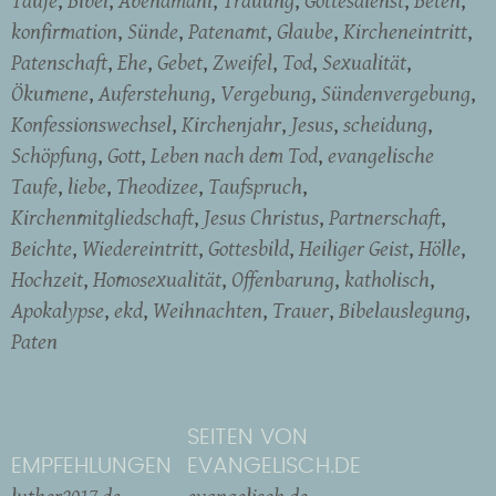
konfirmation
Sünde
Patenamt
Glaube
Kircheneintritt
Patenschaft
Ehe
Gebet
Zweifel
Tod
Sexualität
Ökumene
Auferstehung
Vergebung
Sündenvergebung
Konfessionswechsel
Kirchenjahr
Jesus
scheidung
Schöpfung
Gott
Leben nach dem Tod
evangelische
Taufe
liebe
Theodizee
Taufspruch
Kirchenmitgliedschaft
Jesus Christus
Partnerschaft
Beichte
Wiedereintritt
Gottesbild
Heiliger Geist
Hölle
Hochzeit
Homosexualität
Offenbarung
katholisch
Apokalypse
ekd
Weihnachten
Trauer
Bibelauslegung
Paten
SEITEN VON
EMPFEHLUNGEN
EVANGELISCH.DE
luther2017.de
evangelisch.de