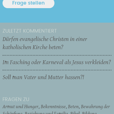
ZULETZT KOMMENTIERT
Dürfen evangelische Christen in einer
katholischen Kirche beten?
Im Fasching oder Karneval als Jesus verkleiden?
Soll man Vater und Mutter hassen?!
FRAGEN ZU
Armut und Hunger
Bekenntnisse
Beten
Bewahrung der
Schöpfung
Beziehung und Familie
Bibel
Bildung