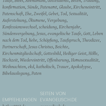
Taufe
Bibel
Abendmahl
Gottesdienst
Beten
Trauung
konfirmation
Sünde
Patenamt
Glaube
Kircheneintritt
Patenschaft
Ehe
Zweifel
Gebet
Tod
Sexualität
Auferstehung
Ökumene
Vergebung
Konfessionswechsel
scheidung
Kirchenjahr
Sündenvergebung
Jesus
evangelische Taufe
Gott
Leben
nach dem Tod
liebe
Schöpfung
Taufspruch
Theodizee
Partnerschaft
Jesus Christus
Beichte
Kirchenmitgliedschaft
Gottesbild
Heiliger Geist
Hölle
Hochzeit
Wiedereintritt
Offenbarung
Homosexualität
Weihnachten
ekd
katholisch
Trauer
Apokalypse
Bibelauslegung
Paten
SEITEN VON
EMPFEHLUNGEN
EVANGELISCH.DE