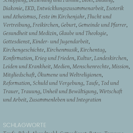
Diakonie
EKD
Entwicklungszusammenarbeit
Esoterik
und Atheismus
Feste im Kirchenjahr
Flucht und
Vertreibung
Freikirchen
Geburt
Gemeinde und Pfarrer
Gesundheit und Medizin
Glaube und Theologie
Gottesdienst
Kinder- und Jugendarbeit
Kirchengeschichte
Kirchenmusik
Kirchentag
Konfirmation
Krieg und Frieden
Kultur
Landeskirchen
Leiden und Krankheit
Medien
Menschenrechte
Mission
Mitgliedschaft
Ökumene und Weltreligionen
Reformation
Schuld und Vergebung
Taufe
Tod und
Trauer
Trauung
Unheil und Bewältigung
Wirtschaft
und Arbeit
Zusammenleben und Integration
SCHLAGWORTE