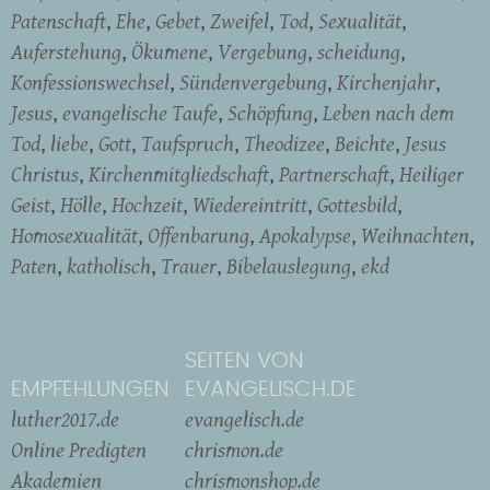
Patenschaft
Ehe
Gebet
Zweifel
Tod
Sexualität
Auferstehung
Ökumene
Vergebung
scheidung
Konfessionswechsel
Sündenvergebung
Kirchenjahr
Jesus
evangelische Taufe
Schöpfung
Leben nach dem
Tod
liebe
Gott
Taufspruch
Theodizee
Beichte
Jesus
Christus
Kirchenmitgliedschaft
Partnerschaft
Heiliger
Geist
Hölle
Hochzeit
Wiedereintritt
Gottesbild
Homosexualität
Offenbarung
Apokalypse
Weihnachten
Paten
katholisch
Trauer
Bibelauslegung
ekd
SEITEN VON
EMPFEHLUNGEN
EVANGELISCH.DE
luther2017.de
evangelisch.de
Online Predigten
chrismon.de
Akademien
chrismonshop.de