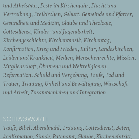
und Atheismus
Feste im Kirchenjahr
Flucht und
Vertreibung
Freikirchen
Geburt
Gemeinde und Pfarrer
Gesundheit und Medizin
Glaube und Theologie
Gottesdienst
Kinder- und Jugendarbeit
Kirchengeschichte
Kirchenmusik
Kirchentag
Konfirmation
Krieg und Frieden
Kultur
Landeskirchen
Leiden und Krankheit
Medien
Menschenrechte
Mission
Mitgliedschaft
Ökumene und Weltreligionen
Reformation
Schuld und Vergebung
Taufe
Tod und
Trauer
Trauung
Unheil und Bewältigung
Wirtschaft
und Arbeit
Zusammenleben und Integration
SCHLAGWORTE
Taufe
Bibel
Abendmahl
Trauung
Gottesdienst
Beten
konfirmation
Sünde
Patenamt
Glaube
Kircheneintritt