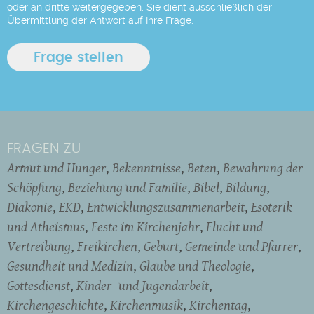
oder an dritte weitergegeben. Sie dient ausschließlich der
Übermittlung der Antwort auf Ihre Frage.
FRAGEN ZU
Armut und Hunger
Bekenntnisse
Beten
Bewahrung der
Schöpfung
Beziehung und Familie
Bibel
Bildung
Diakonie
EKD
Entwicklungszusammenarbeit
Esoterik
und Atheismus
Feste im Kirchenjahr
Flucht und
Vertreibung
Freikirchen
Geburt
Gemeinde und Pfarrer
Gesundheit und Medizin
Glaube und Theologie
Gottesdienst
Kinder- und Jugendarbeit
Kirchengeschichte
Kirchenmusik
Kirchentag