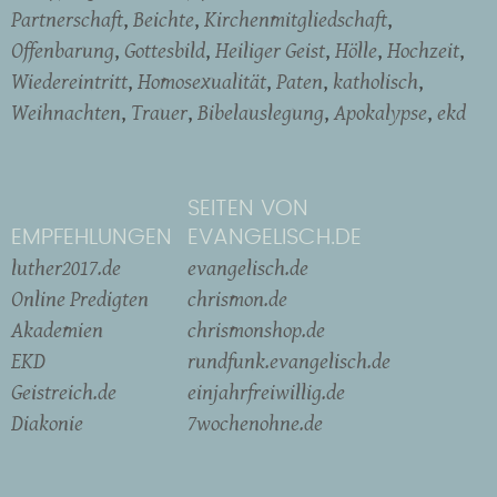
Partnerschaft
Beichte
Kirchenmitgliedschaft
Offenbarung
Gottesbild
Heiliger Geist
Hölle
Hochzeit
Wiedereintritt
Homosexualität
Paten
katholisch
Weihnachten
Trauer
Bibelauslegung
Apokalypse
ekd
SEITEN VON
EMPFEHLUNGEN
EVANGELISCH.DE
luther2017.de
evangelisch.de
Online Predigten
chrismon.de
Akademien
chrismonshop.de
EKD
rundfunk.evangelisch.de
Geistreich.de
einjahrfreiwillig.de
Diakonie
7wochenohne.de