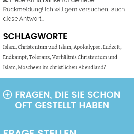
Rückmeldung! Ich will gern versuchen, auch
diese Antwort…
SCHLAGWORTE
Islam
,
Christentum und Islam
,
Apokalypse
,
Endzeit
,
Endkampf
,
Toleranz
,
Verhältnis Christentum und
Islam
,
Moscheen im christlichen Abendland?
FRAGEN, DIE SIE SCHON
OFT GESTELLT HABEN