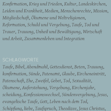
Konfirmation
Krieg und Frieden
Kultur
Landeskirchen
Leiden und Krankheit
Medien
Menschenrechte
Mission
Mitgliedschaft
Ökumene und Weltreligionen
Reformation
Schuld und Vergebung
Taufe
Tod und
Trauer
Trauung
Unheil und Bewältigung
Wirtschaft
und Arbeit
Zusammenleben und Integration
SCHLAGWORTE
Taufe
Bibel
Abendmahl
Gottesdienst
Beten
Trauung
konfirmation
Sünde
Patenamt
Glaube
Kircheneintritt
Patenschaft
Ehe
Zweifel
Gebet
Tod
Sexualität
Ökumene
Auferstehung
Vergebung
Kirchenjahr
scheidung
Konfessionswechsel
Sündenvergebung
Jesus
evangelische Taufe
Gott
Leben nach dem Tod
Schöpfung
liebe
Taufspruch
Theodizee
Jesus Christus