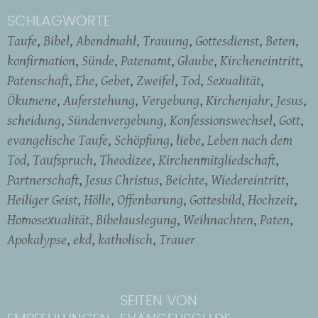
SCHLAGWORTE
Taufe
Bibel
Abendmahl
Trauung
Gottesdienst
Beten
konfirmation
Sünde
Patenamt
Glaube
Kircheneintritt
Patenschaft
Ehe
Gebet
Zweifel
Tod
Sexualität
Ökumene
Auferstehung
Vergebung
Kirchenjahr
Jesus
scheidung
Sündenvergebung
Konfessionswechsel
Gott
evangelische Taufe
Schöpfung
liebe
Leben nach dem
Tod
Taufspruch
Theodizee
Kirchenmitgliedschaft
Partnerschaft
Jesus Christus
Beichte
Wiedereintritt
Heiliger Geist
Hölle
Offenbarung
Gottesbild
Hochzeit
Homosexualität
Bibelauslegung
Weihnachten
Paten
Apokalypse
ekd
katholisch
Trauer
SEITEN VON