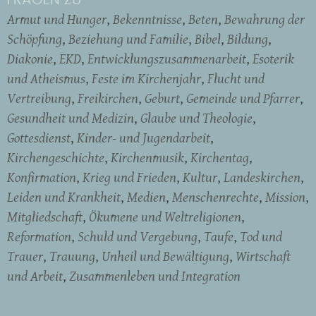
FRAGEN ZU
Armut und Hunger
Bekenntnisse
Beten
Bewahrung der
Schöpfung
Beziehung und Familie
Bibel
Bildung
Diakonie
EKD
Entwicklungszusammenarbeit
Esoterik
und Atheismus
Feste im Kirchenjahr
Flucht und
Vertreibung
Freikirchen
Geburt
Gemeinde und Pfarrer
Gesundheit und Medizin
Glaube und Theologie
Gottesdienst
Kinder- und Jugendarbeit
Kirchengeschichte
Kirchenmusik
Kirchentag
Konfirmation
Krieg und Frieden
Kultur
Landeskirchen
Leiden und Krankheit
Medien
Menschenrechte
Mission
Mitgliedschaft
Ökumene und Weltreligionen
Reformation
Schuld und Vergebung
Taufe
Tod und
Trauer
Trauung
Unheil und Bewältigung
Wirtschaft
und Arbeit
Zusammenleben und Integration