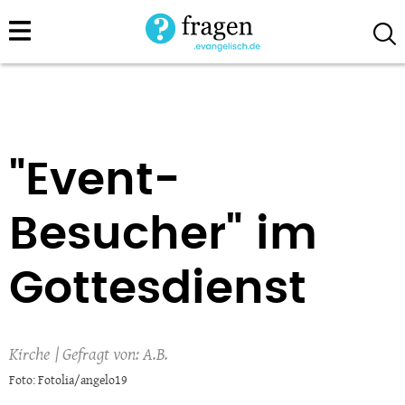
Direkt
zum
Inhalt
"Event-
Besucher" im
Gottesdienst
Kirche
A.B.
Foto: Fotolia/angelo19