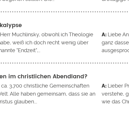
kalypse
 Herr Muchlinsky, obwohl ich Theologie
Liebe An
habe, weiß ich doch recht wenig über
ganz dasse
annte "Endzeit",…
ausgesproc
n im christlichen Abendland?
t ca. 3,700 christliche Gemeinschaften
Lieber P
Welt. Alle haben gemeinsam, dass sie an
verstehe, 
ristus glauben.…
wie das Ch