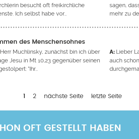
chlerin besucht oft freikirchliche
sagen, das
nste. Ich selbst habe vor…
mehr zu de
mmen des Menschensohnes
 Herr Muchlinsky, zunächst bin ich über
Lieber L
age Jesu in Mt 10,23 gegenüber seinen
auch schon 
estolpert: "Ihr…
durchgema
Aktuelle
Page
Nächste
Letzte
1
2
nächste Seite
letzte Seite
Seite
Seite
Seite
SCHON OFT GESTELLT HABEN