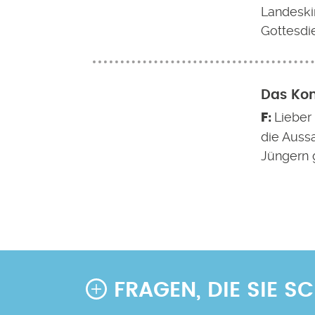
Landeskir
Gottesdie
Das Ko
Lieber
die Auss
Jüngern g
Seitennummerierung
FRAGEN, DIE SIE 