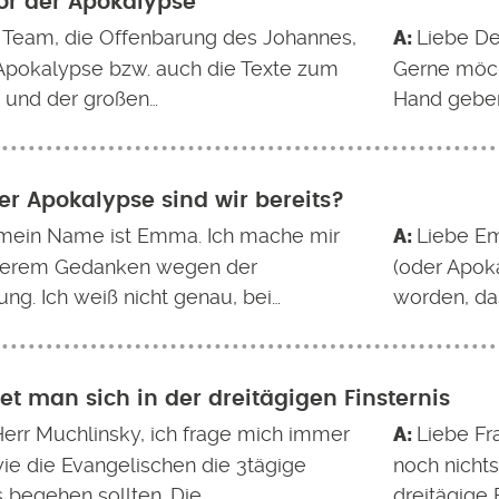
or der Apokalypse
 Team, die Offenbarung des Johannes,
Liebe De
 Apokalypse bzw. auch die Texte zum
Gerne möch
t und der großen…
Hand geben
er Apokalypse sind wir bereits?
 mein Name ist Emma. Ich mache mir
Liebe E
gerem Gedanken wegen der
(oder Apoka
ng. Ich weiß nicht genau, bei…
worden, da
tet man sich in der dreitägigen Finsternis
Herr Muchlinsky, ich frage mich immer
Liebe Fra
wie die Evangelischen die 3tägige
noch nicht
s begehen sollten. Die…
dreitägige 