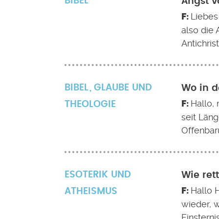
BIBEL
Angst v
Liebes
also die
Antichris
BIBEL
GLAUBE UND
Wo in d
Hallo,
THEOLOGIE
seit Län
Offenbaru
ESOTERIK UND
Wie ret
Hallo 
ATHEISMUS
wieder, 
Finsterni