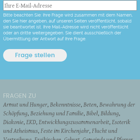
Bitte beachten Sie: Ihre Frage wird zusammen mit dem Namen,
den Sie hier angeben, auf unseren Seiten veröffentlicht, sobald
sie beantwortet ist. Ihre Mail-Adresse wird nicht veröffentlicht
oder an dritte weitergegeben. Sie dient ausschließlich der
Übermittlung der Antwort auf Ihre Frage.
FRAGEN ZU
Armut und Hunger
Bekenntnisse
Beten
Bewahrung der
Schöpfung
Beziehung und Familie
Bibel
Bildung
Diakonie
EKD
Entwicklungszusammenarbeit
Esoterik
und Atheismus
Feste im Kirchenjahr
Flucht und
Vertreibung
Freikirchen
Geburt
Gemeinde und Pfarrer