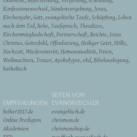
Ökumene
Auferstehung
Vergebung
scheidung
Konfessionswechsel
Sündenvergebung
Jesus
Kirchenjahr
Gott
evangelische Taufe
Schöpfung
Leben
nach dem Tod
liebe
Taufspruch
Theodizee
Kirchenmitgliedschaft
Partnerschaft
Beichte
Jesus
Christus
Gottesbild
Offenbarung
Heiliger Geist
Hölle
Hochzeit
Wiedereintritt
Homosexualität
Paten
Weihnachten
Trauer
Apokalypse
ekd
Bibelauslegung
katholisch
SEITEN VON
EMPFEHLUNGEN
EVANGELISCH.DE
luther2017.de
evangelisch.de
Online Predigten
chrismon.de
Akademien
chrismonshop.de