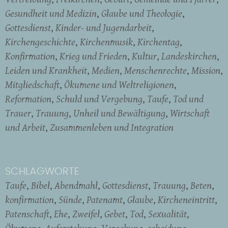
Gesundheit und Medizin
Glaube und Theologie
Gottesdienst
Kinder- und Jugendarbeit
Kirchengeschichte
Kirchenmusik
Kirchentag
Konfirmation
Krieg und Frieden
Kultur
Landeskirchen
Leiden und Krankheit
Medien
Menschenrechte
Mission
Mitgliedschaft
Ökumene und Weltreligionen
Reformation
Schuld und Vergebung
Taufe
Tod und
Trauer
Trauung
Unheil und Bewältigung
Wirtschaft
und Arbeit
Zusammenleben und Integration
SCHLAGWORTE
Taufe
Bibel
Abendmahl
Gottesdienst
Trauung
Beten
konfirmation
Sünde
Patenamt
Glaube
Kircheneintritt
Patenschaft
Ehe
Zweifel
Gebet
Tod
Sexualität