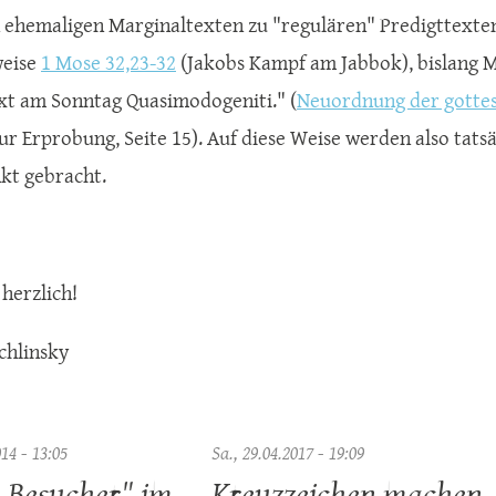
 ehemaligen Marginaltexten zu "regulären" Predigttexte
weise
1 Mose 32,23-32
(Jakobs Kampf am Jabbok), bislang Ma
xt am Sonntag Quasimodogeniti." (
Neuordnung der gottes
ur Erprobung, Seite 15). Auf diese Weise werden also tats
kt gebracht.
 herzlich!
chlinsky
014 - 13:05
Sa., 29.04.2017 - 19:09
-Besucher" im
Kreuzzeichen machen