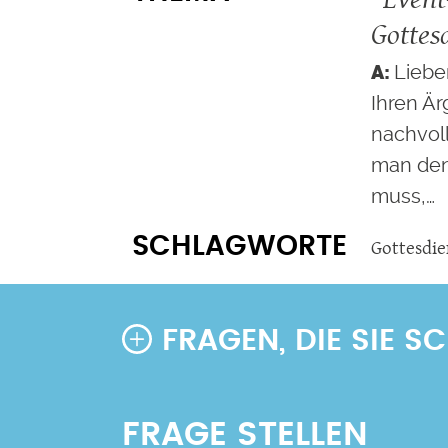
Gottes
Lieber
Ihren Är
nachvol
man den
muss,…
SCHLAGWORTE
Gottesdie
FRAGEN, DIE SIE 