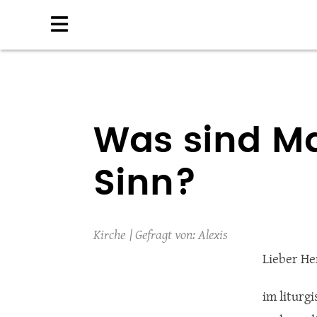
Direkt
zum
Inhalt
Was sind Ma
Sinn?
Kirche
Alexis
Lieber He
im liturg