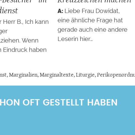
dienst
Liebe Frau Dowidat,
eine ähnliche Frage hat
 Herr B., Ich kann
gerade auch eine andere
ger
Leserin hier…
lziehen. Wenn
 Eindruck haben
nst
,
Marginalien
,
Marginaltexte
,
Liturgie
,
Perikopenordn
SCHON OFT GESTELLT HABEN