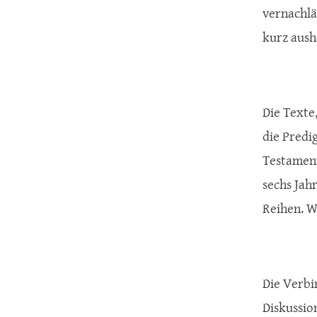
vernachlä
kurz aush
Die Texte
die Predi
Testament
sechs Jahr
Reihen. W
Die Verbi
Diskussio