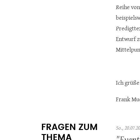
Reihe von
beispiels
Predigtte
Entwurf z
Mittelpun
Ich grüße
Frank Mu
FRAGEN ZUM
So., 20.07.2
"Event
THEMA