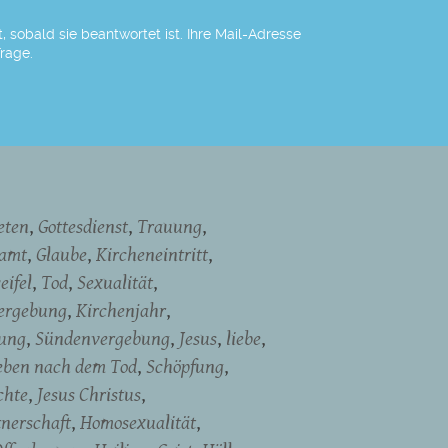
 sobald sie beantwortet ist. Ihre Mail-Adresse
Frage.
eten
Gottesdienst
Trauung
namt
Glaube
Kircheneintritt
eifel
Tod
Sexualität
ergebung
Kirchenjahr
dung
Sündenvergebung
Jesus
liebe
eben nach dem Tod
Schöpfung
chte
Jesus Christus
tnerschaft
Homosexualität