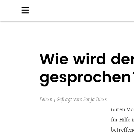
Direkt
zum
Inhalt
Wie wird de
gesprochen
Feiern
Sonja Diers
Guten Mo
für Hilfe
betreffen