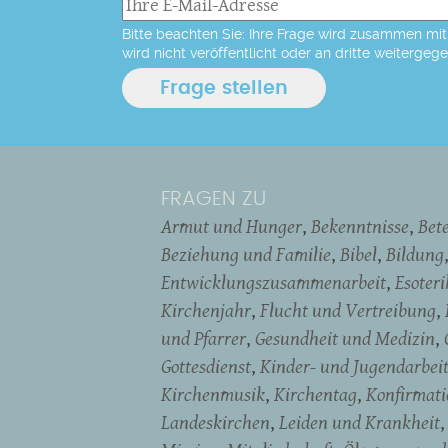
Bitte beachten Sie: Ihre Frage wird zusammen mit 
wird nicht veröffentlicht oder an dritte weitergeg
FRAGEN ZU
Armut und Hunger
Bekenntnisse
Bet
Beziehung und Familie
Bibel
Bildung
Entwicklungszusammenarbeit
Esoter
Kirchenjahr
Flucht und Vertreibung
und Pfarrer
Gesundheit und Medizin
Gottesdienst
Kinder- und Jugendarbei
Kirchenmusik
Kirchentag
Konfirmati
Landeskirchen
Leiden und Krankheit