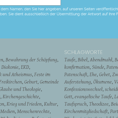
dem Namen, den Sie hier angeben, auf unseren Seiten veröffentlicht,
eben. Sie dient ausschließlich der Übermittlung der Antwort auf Ihre 
SCHLAGWORTE
en
Bewahrung der Schöpfung
Taufe
Bibel
Abendmahl
B
Diakonie
EKD
konfirmation
Sünde
Pate
ik und Atheismus
Feste im
Patenschaft
Ehe
Gebet
Zw
Freikirchen
Geburt
Gemeinde
Auferstehung
Ökumene
V
Glaube und Theologie
Konfessionswechsel
schei
t
Kirchengeschichte
Gott
evangelische Taufe
L
on
Krieg und Frieden
Kultur
Taufspruch
Theodizee
Bei
Medien
Menschenrechte
Kirchenmitgliedschaft
Par