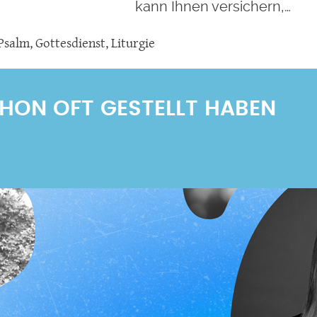
kann Ihnen versichern,…
Psalm
,
Gottesdienst
,
Liturgie
SCHON OFT GESTELLT HABEN