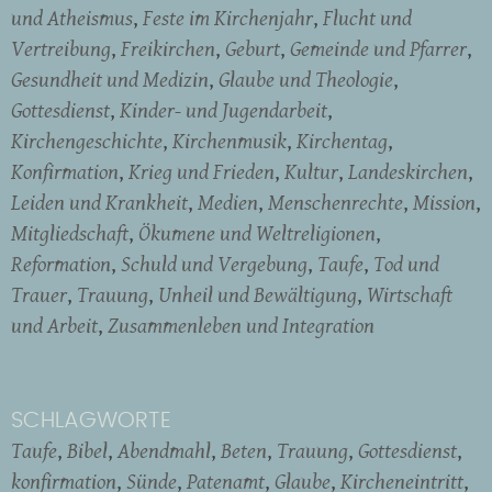
und Atheismus
Feste im Kirchenjahr
Flucht und
Vertreibung
Freikirchen
Geburt
Gemeinde und Pfarrer
Gesundheit und Medizin
Glaube und Theologie
Gottesdienst
Kinder- und Jugendarbeit
Kirchengeschichte
Kirchenmusik
Kirchentag
Konfirmation
Krieg und Frieden
Kultur
Landeskirchen
Leiden und Krankheit
Medien
Menschenrechte
Mission
Mitgliedschaft
Ökumene und Weltreligionen
Reformation
Schuld und Vergebung
Taufe
Tod und
Trauer
Trauung
Unheil und Bewältigung
Wirtschaft
und Arbeit
Zusammenleben und Integration
SCHLAGWORTE
Taufe
Bibel
Abendmahl
Beten
Trauung
Gottesdienst
konfirmation
Sünde
Patenamt
Glaube
Kircheneintritt