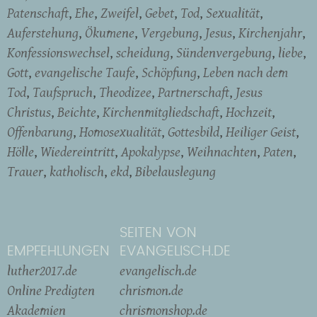
Patenschaft
Ehe
Zweifel
Gebet
Tod
Sexualität
Auferstehung
Ökumene
Vergebung
Jesus
Kirchenjahr
Konfessionswechsel
scheidung
Sündenvergebung
liebe
Gott
evangelische Taufe
Schöpfung
Leben nach dem
Tod
Taufspruch
Theodizee
Partnerschaft
Jesus
Christus
Beichte
Kirchenmitgliedschaft
Hochzeit
Offenbarung
Homosexualität
Gottesbild
Heiliger Geist
Hölle
Wiedereintritt
Apokalypse
Weihnachten
Paten
Trauer
katholisch
ekd
Bibelauslegung
SEITEN VON
EMPFEHLUNGEN
EVANGELISCH.DE
luther2017.de
evangelisch.de
Online Predigten
chrismon.de
Akademien
chrismonshop.de