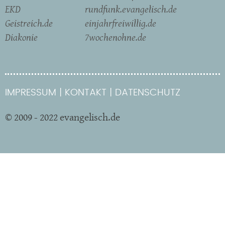
EKD
rundfunk.evangelisch.de
Geistreich.de
einjahrfreiwillig.de
Diakonie
7wochenohne.de
IMPRESSUM
KONTAKT
DATENSCHUTZ
© 2009 - 2022 evangelisch.de