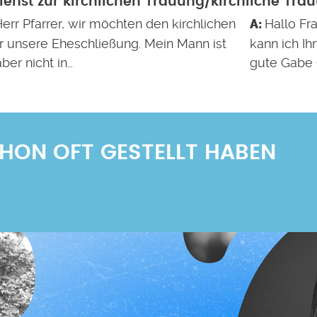
ienst zur kirchlichen Trauung/kirchliche Tra
err Pfarrer, wir möchten den kirchlichen
Hallo Fr
r unsere Eheschließung. Mein Mann ist
kann ich Ih
aber nicht in…
gute Gabe 
SCHON OFT GESTELLT HABEN