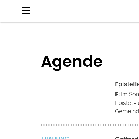
Direkt
zum
Inhalt
Agende
Epistel
Im Son
Epistel.
Gemeinde