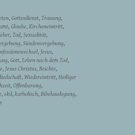
eten
Gottesdienst
Trauung
namt
Glaube
Kircheneintritt
ebet
Tod
Sexualität
ergebung
Sündenvergebung
nfessionswechsel
Jesus
ung
Gott
Leben nach dem Tod
e
Jesus Christus
Beichte
liedschaft
Wiedereintritt
Heiliger
hzeit
Offenbarung
e
ekd
katholisch
Bibelauslegung
n