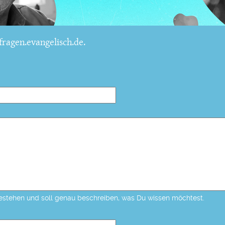
ragen.evangelisch.de.
estehen und soll genau beschreiben, was Du wissen möchtest.