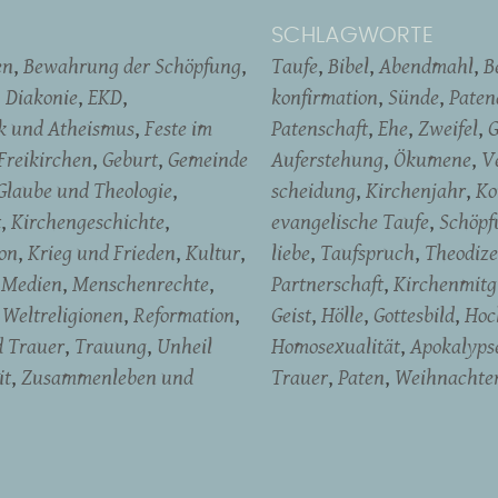
SCHLAGWORTE
en
Bewahrung der Schöpfung
Taufe
Bibel
Abendmahl
B
Diakonie
EKD
konfirmation
Sünde
Pate
ik und Atheismus
Feste im
Patenschaft
Ehe
Zweifel
G
Freikirchen
Geburt
Gemeinde
Auferstehung
Ökumene
V
Glaube und Theologie
scheidung
Kirchenjahr
Ko
t
Kirchengeschichte
evangelische Taufe
Schöpf
on
Krieg und Frieden
Kultur
liebe
Taufspruch
Theodize
Medien
Menschenrechte
Partnerschaft
Kirchenmitg
Weltreligionen
Reformation
Geist
Hölle
Gottesbild
Hoc
d Trauer
Trauung
Unheil
Homosexualität
Apokalyps
it
Zusammenleben und
Trauer
Paten
Weihnachte