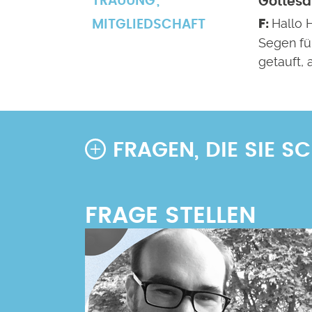
TRAUUNG
Gottesd
Hallo H
MITGLIEDSCHAFT
Segen fü
getauft, 
FRAGEN, DIE SIE 