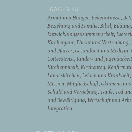
FRAGEN ZU
Armut und Hunger
Bekenntnisse
Bet
Beziehung und Familie
Bibel
Bildung
Entwicklungszusammenarbeit
Esoter
Kirchenjahr
Flucht und Vertreibung
und Pfarrer
Gesundheit und Medizin
Gottesdienst
Kinder- und Jugendarbei
Kirchenmusik
Kirchentag
Konfirmati
Landeskirchen
Leiden und Krankheit
Mission
Mitgliedschaft
Ökumene und 
Schuld und Vergebung
Taufe
Tod un
und Bewältigung
Wirtschaft und Arbe
Integration