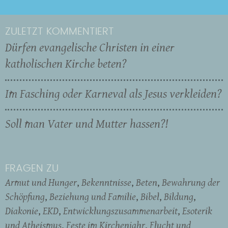
ZULETZT KOMMENTIERT
Dürfen evangelische Christen in einer
katholischen Kirche beten?
Im Fasching oder Karneval als Jesus verkleiden?
Soll man Vater und Mutter hassen?!
FRAGEN ZU
Armut und Hunger
Bekenntnisse
Beten
Bewahrung der
Schöpfung
Beziehung und Familie
Bibel
Bildung
Diakonie
EKD
Entwicklungszusammenarbeit
Esoterik
und Atheismus
Feste im Kirchenjahr
Flucht und