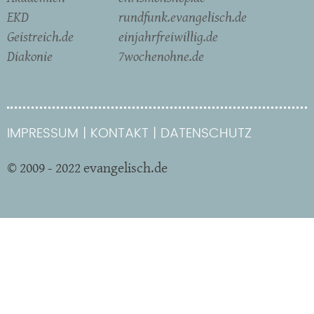
EKD
rundfunk.evangelisch.de
Geistreich.de
einjahrfreiwillig.de
Diakonie
7wochenohne.de
IMPRESSUM
KONTAKT
DATENSCHUTZ
© 2009 - 2022 evangelisch.de