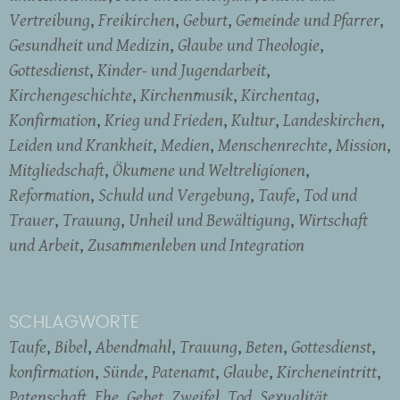
Vertreibung
Freikirchen
Geburt
Gemeinde und Pfarrer
Gesundheit und Medizin
Glaube und Theologie
Gottesdienst
Kinder- und Jugendarbeit
Kirchengeschichte
Kirchenmusik
Kirchentag
Konfirmation
Krieg und Frieden
Kultur
Landeskirchen
Leiden und Krankheit
Medien
Menschenrechte
Mission
Mitgliedschaft
Ökumene und Weltreligionen
Reformation
Schuld und Vergebung
Taufe
Tod und
Trauer
Trauung
Unheil und Bewältigung
Wirtschaft
und Arbeit
Zusammenleben und Integration
SCHLAGWORTE
Taufe
Bibel
Abendmahl
Trauung
Beten
Gottesdienst
konfirmation
Sünde
Patenamt
Glaube
Kircheneintritt
Patenschaft
Ehe
Gebet
Zweifel
Tod
Sexualität