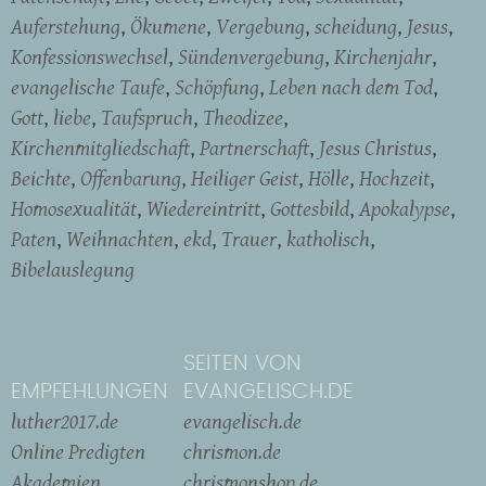
Auferstehung
Ökumene
Vergebung
scheidung
Jesus
Konfessionswechsel
Sündenvergebung
Kirchenjahr
evangelische Taufe
Schöpfung
Leben nach dem Tod
Gott
liebe
Taufspruch
Theodizee
Kirchenmitgliedschaft
Partnerschaft
Jesus Christus
Beichte
Offenbarung
Heiliger Geist
Hölle
Hochzeit
Homosexualität
Wiedereintritt
Gottesbild
Apokalypse
Paten
Weihnachten
ekd
Trauer
katholisch
Bibelauslegung
SEITEN VON
EMPFEHLUNGEN
EVANGELISCH.DE
luther2017.de
evangelisch.de
Online Predigten
chrismon.de
Akademien
chrismonshop.de