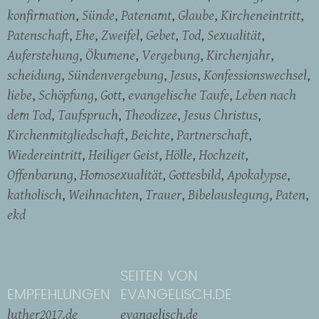
konfirmation
Sünde
Patenamt
Glaube
Kircheneintritt
Patenschaft
Ehe
Zweifel
Gebet
Tod
Sexualität
Auferstehung
Ökumene
Vergebung
Kirchenjahr
scheidung
Sündenvergebung
Jesus
Konfessionswechsel
liebe
Schöpfung
Gott
evangelische Taufe
Leben nach
dem Tod
Taufspruch
Theodizee
Jesus Christus
Kirchenmitgliedschaft
Beichte
Partnerschaft
Wiedereintritt
Heiliger Geist
Hölle
Hochzeit
Offenbarung
Homosexualität
Gottesbild
Apokalypse
katholisch
Weihnachten
Trauer
Bibelauslegung
Paten
ekd
SEITEN VON
EMPFEHLUNGEN
EVANGELISCH.DE
luther2017.de
evangelisch.de