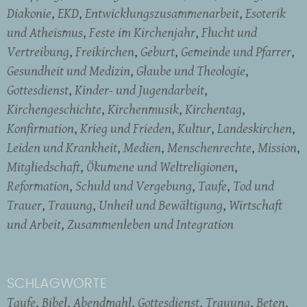
Diakonie
EKD
Entwicklungszusammenarbeit
Esoterik
und Atheismus
Feste im Kirchenjahr
Flucht und
Vertreibung
Freikirchen
Geburt
Gemeinde und Pfarrer
Gesundheit und Medizin
Glaube und Theologie
Gottesdienst
Kinder- und Jugendarbeit
Kirchengeschichte
Kirchenmusik
Kirchentag
Konfirmation
Krieg und Frieden
Kultur
Landeskirchen
Leiden und Krankheit
Medien
Menschenrechte
Mission
Mitgliedschaft
Ökumene und Weltreligionen
Reformation
Schuld und Vergebung
Taufe
Tod und
Trauer
Trauung
Unheil und Bewältigung
Wirtschaft
und Arbeit
Zusammenleben und Integration
SCHLAGWORTE
Taufe
Bibel
Abendmahl
Gottesdienst
Trauung
Beten