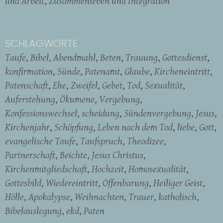
und Arbeit
Zusammenleben und Integration
SCHLAGWORTE
Taufe
Bibel
Abendmahl
Beten
Trauung
Gottesdienst
konfirmation
Sünde
Patenamt
Glaube
Kircheneintritt
Patenschaft
Ehe
Zweifel
Gebet
Tod
Sexualität
Auferstehung
Ökumene
Vergebung
Konfessionswechsel
scheidung
Sündenvergebung
Jesus
Kirchenjahr
Schöpfung
Leben nach dem Tod
liebe
Gott
evangelische Taufe
Taufspruch
Theodizee
Partnerschaft
Beichte
Jesus Christus
Kirchenmitgliedschaft
Hochzeit
Homosexualität
Gottesbild
Wiedereintritt
Offenbarung
Heiliger Geist
Hölle
Apokalypse
Weihnachten
Trauer
katholisch
Bibelauslegung
ekd
Paten