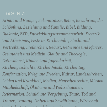
FRAGEN ZU
Armut und Hunger
Bekenntnisse
Beten
Bewahrung der
Schöpfung
Beziehung und Familie
Bibel
Bildung
Diakonie
EKD
Entwicklungszusammenarbeit
Esoterik
und Atheismus
Feste im Kirchenjahr
Flucht und
Vertreibung
Freikirchen
Geburt
Gemeinde und Pfarrer
Gesundheit und Medizin
Glaube und Theologie
Gottesdienst
Kinder- und Jugendarbeit
Kirchengeschichte
Kirchenmusik
Kirchentag
Konfirmation
Krieg und Frieden
Kultur
Landeskirchen
Leiden und Krankheit
Medien
Menschenrechte
Mission
Mitgliedschaft
Ökumene und Weltreligionen
Reformation
Schuld und Vergebung
Taufe
Tod und
Trauer
Trauung
Unheil und Bewältigung
Wirtschaft