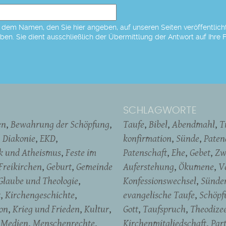
dem Namen, den Sie hier angeben, auf unseren Seiten veröffentlicht,
eben. Sie dient ausschließlich der Übermittlung der Antwort auf Ihre 
SCHLAGWORTE
en
Bewahrung der Schöpfung
Taufe
Bibel
Abendmahl
T
Diakonie
EKD
konfirmation
Sünde
Pate
ik und Atheismus
Feste im
Patenschaft
Ehe
Gebet
Zw
Freikirchen
Geburt
Gemeinde
Auferstehung
Ökumene
V
Glaube und Theologie
Konfessionswechsel
Sünde
t
Kirchengeschichte
evangelische Taufe
Schöpf
on
Krieg und Frieden
Kultur
Gott
Taufspruch
Theodize
Medien
Menschenrechte
Kirchenmitgliedschaft
Par