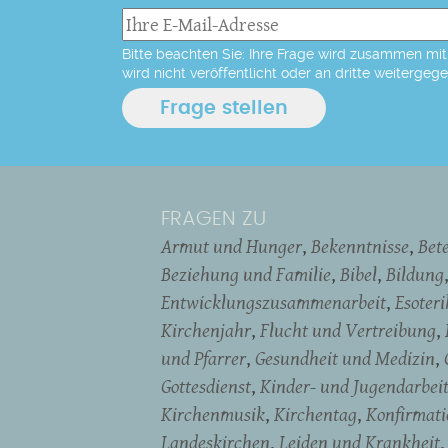
Bitte beachten Sie: Ihre Frage wird zusammen mit 
wird nicht veröffentlicht oder an dritte weitergeg
FRAGEN ZU
Armut und Hunger
Bekenntnisse
Bet
Beziehung und Familie
Bibel
Bildung
Entwicklungszusammenarbeit
Esoter
Kirchenjahr
Flucht und Vertreibung
und Pfarrer
Gesundheit und Medizin
Gottesdienst
Kinder- und Jugendarbei
Kirchenmusik
Kirchentag
Konfirmati
Landeskirchen
Leiden und Krankheit