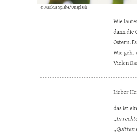
© Markus Spiske/Unsplash
Wie laute
dann die 
Ostern. E
Wie geht e
Vielen Da
Lieber He
das ist e
„
In recht
„
Quitten 