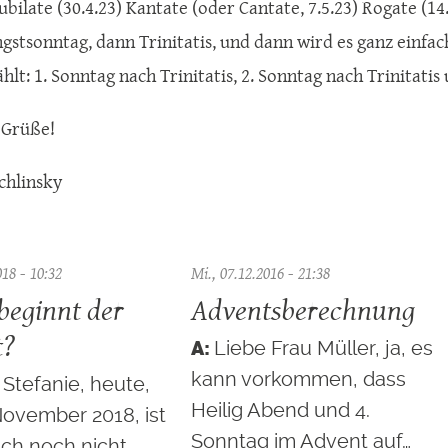
Jubilate (30.4.23) Kantate (oder Cantate, 7.5.23) Rogate (
ngstsonntag, dann Trinitatis, und dann wird es ganz einfa
lt: 1. Sonntag nach Trinitatis, 2. Sonntag nach Trinitatis 
 Grüße!
chlinsky
018 - 10:32
Mi., 07.12.2016 - 21:38
eginnt der
Adventsberechnung
t?
Liebe Frau Müller, ja, es
kann vorkommen, dass
 Stefanie, heute,
Heilig Abend und 4.
November 2018, ist
Sonntag im Advent auf…
ich noch nicht