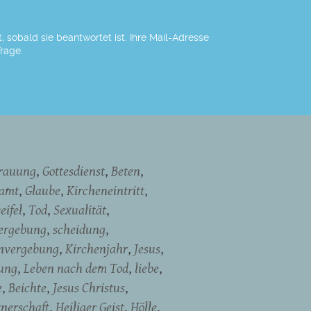
 sobald sie beantwortet ist. Ihre Mail-Adresse
Frage.
rauung
Gottesdienst
Beten
namt
Glaube
Kircheneintritt
eifel
Tod
Sexualität
ergebung
scheidung
nvergebung
Kirchenjahr
Jesus
ung
Leben nach dem Tod
liebe
e
Beichte
Jesus Christus
tnerschaft
Heiliger Geist
Hölle