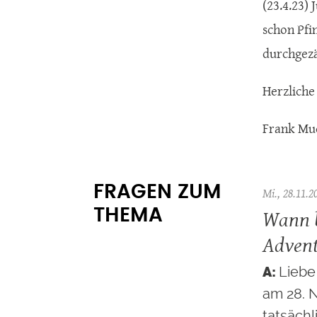
(23.4.23) 
schon Pfi
durchgezäh
Herzliche
Frank Mu
FRAGEN ZUM
Mi., 28.11.2
Wann b
THEMA
Adven
Liebe
am 28. 
tatsächl