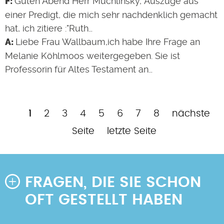
Guten Abend Herr Muchlinsky, Auszüge aus
einer Predigt, die mich sehr nachdenklich gemacht
hat, ich zitiere :"Ruth…
Liebe Frau Wallbaum,ich habe Ihre Frage an
Melanie Köhlmoos weitergegeben. Sie ist
Professorin für Altes Testament an…
Aktuelle
Page
Page
Page
Page
Page
Page
Page
Nächste
1
2
3
4
5
6
7
8
nächste
Seitennummerierung
Seite
Seite
Letzte
Seite
letzte Seite
Seite
FRAGEN, DIE SIE SCHON
OFT GESTELLT HABEN