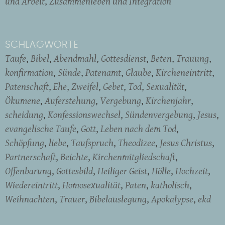
und Arbeit
Zusammenleben und Integration
SCHLAGWORTE
Taufe
Bibel
Abendmahl
Gottesdienst
Beten
Trauung
konfirmation
Sünde
Patenamt
Glaube
Kircheneintritt
Patenschaft
Ehe
Zweifel
Gebet
Tod
Sexualität
Ökumene
Auferstehung
Vergebung
Kirchenjahr
scheidung
Konfessionswechsel
Sündenvergebung
Jesus
evangelische Taufe
Gott
Leben nach dem Tod
Schöpfung
liebe
Taufspruch
Theodizee
Jesus Christus
Partnerschaft
Beichte
Kirchenmitgliedschaft
Offenbarung
Gottesbild
Heiliger Geist
Hölle
Hochzeit
Wiedereintritt
Homosexualität
Paten
katholisch
Weihnachten
Trauer
Bibelauslegung
Apokalypse
ekd