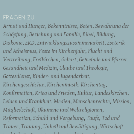
FRAGEN ZU
Armut und Hunger
Bekenntnisse
Beten
Bewahrung der
Schöpfung
Beziehung und Familie
Bibel
Bildung
Diakonie
EKD
Entwicklungszusammenarbeit
Esoterik
und Atheismus
Feste im Kirchenjahr
Flucht und
Vertreibung
Freikirchen
Geburt
Gemeinde und Pfarrer
Gesundheit und Medizin
Glaube und Theologie
Gottesdienst
Kinder- und Jugendarbeit
Kirchengeschichte
Kirchenmusik
Kirchentag
Konfirmation
Krieg und Frieden
Kultur
Landeskirchen
Leiden und Krankheit
Medien
Menschenrechte
Mission
Mitgliedschaft
Ökumene und Weltreligionen
Reformation
Schuld und Vergebung
Taufe
Tod und
Trauer
Trauung
Unheil und Bewältigung
Wirtschaft