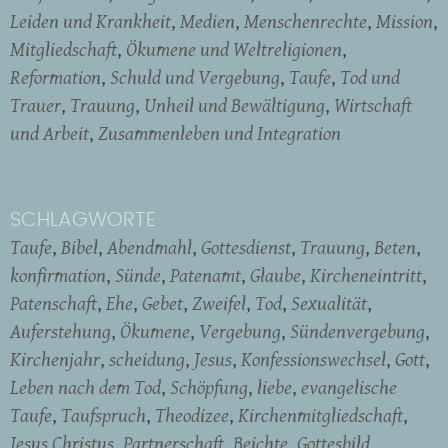
Leiden und Krankheit
Medien
Menschenrechte
Mission
Mitgliedschaft
Ökumene und Weltreligionen
Reformation
Schuld und Vergebung
Taufe
Tod und
Trauer
Trauung
Unheil und Bewältigung
Wirtschaft
und Arbeit
Zusammenleben und Integration
SCHLAGWORTE
Taufe
Bibel
Abendmahl
Gottesdienst
Trauung
Beten
konfirmation
Sünde
Patenamt
Glaube
Kircheneintritt
Patenschaft
Ehe
Gebet
Zweifel
Tod
Sexualität
Auferstehung
Ökumene
Vergebung
Sündenvergebung
Kirchenjahr
scheidung
Jesus
Konfessionswechsel
Gott
Leben nach dem Tod
Schöpfung
liebe
evangelische
Taufe
Taufspruch
Theodizee
Kirchenmitgliedschaft
Jesus Christus
Partnerschaft
Beichte
Gottesbild