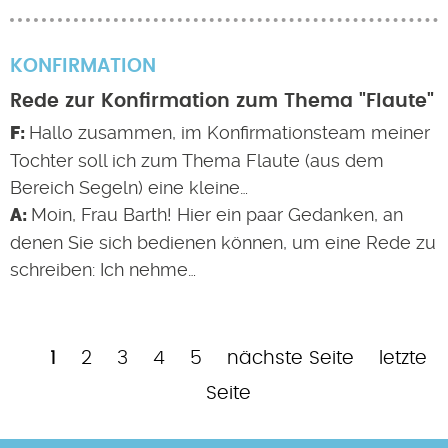
KONFIRMATION
Rede zur Konfirmation zum Thema "Flaute"
Hallo zusammen, im Konfirmationsteam meiner
Tochter soll ich zum Thema Flaute (aus dem
Bereich Segeln) eine kleine…
Moin, Frau Barth! Hier ein paar Gedanken, an
denen Sie sich bedienen können, um eine Rede zu
schreiben: Ich nehme…
Aktuelle
Page
Page
Page
Page
Nächste
Letzte
1
2
3
4
5
nächste Seite
letzte
Seitennummerierung
Seite
Seite
Seite
Seite