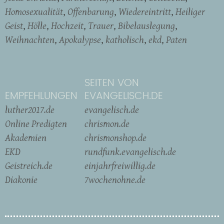
Homosexualität
Offenbarung
Wiedereintritt
Heiliger
Geist
Hölle
Hochzeit
Trauer
Bibelauslegung
Weihnachten
Apokalypse
katholisch
ekd
Paten
SEITEN VON
EMPFEHLUNGEN
EVANGELISCH.DE
luther2017.de
evangelisch.de
Online Predigten
chrismon.de
Akademien
chrismonshop.de
EKD
rundfunk.evangelisch.de
Geistreich.de
einjahrfreiwillig.de
Diakonie
7wochenohne.de