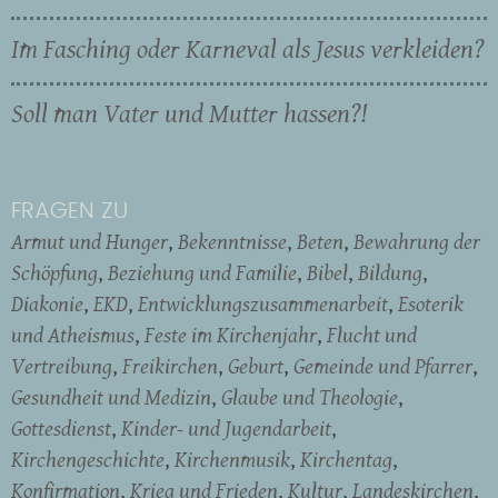
Im Fasching oder Karneval als Jesus verkleiden?
Soll man Vater und Mutter hassen?!
FRAGEN ZU
Armut und Hunger
Bekenntnisse
Beten
Bewahrung der
Schöpfung
Beziehung und Familie
Bibel
Bildung
Diakonie
EKD
Entwicklungszusammenarbeit
Esoterik
und Atheismus
Feste im Kirchenjahr
Flucht und
Vertreibung
Freikirchen
Geburt
Gemeinde und Pfarrer
Gesundheit und Medizin
Glaube und Theologie
Gottesdienst
Kinder- und Jugendarbeit
Kirchengeschichte
Kirchenmusik
Kirchentag
Konfirmation
Krieg und Frieden
Kultur
Landeskirchen