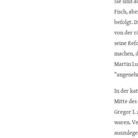
Sie sind 
Fisch, ab
befolgt. 
von der r
seine Ref
machen, d
Martin Lu
"angeneh
In der ka
Mitte des
Gregor I. 
waren. Ve
auszulegen