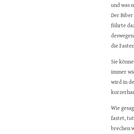
und was n
Der Biber
führte daz
deswegen 
die Faste
Sie könne
immer wi
wird in d
kurzerhan
Wie gesag
fastet, tu
brechen wi