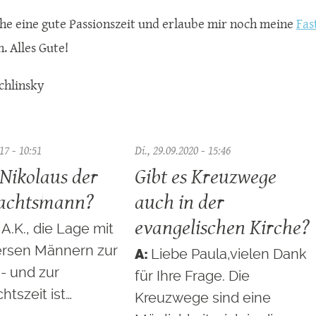
he eine gute Passionszeit und erlaube mir noch meine
Fas
. Alles Gute!
chlinsky
17 - 10:51
Di., 29.09.2020 - 15:46
 Nikolaus der
Gibt es Kreuzwege
achtsmann?
auch in der
evangelischen Kirche?
A.K., die Lage mit
ersen Männern zur
Liebe Paula,vielen Dank
- und zur
für Ihre Frage. Die
tszeit ist…
Kreuzwege sind eine