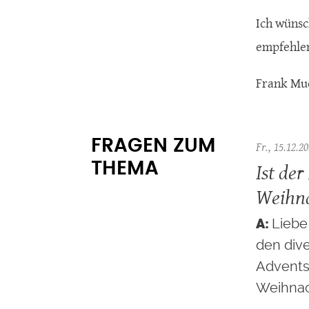
Ich wünsc
empfehlen
Frank Mu
FRAGEN ZUM
Fr., 15.12.20
Ist der
THEMA
Weihn
Liebe 
den div
Advents
Weihnach