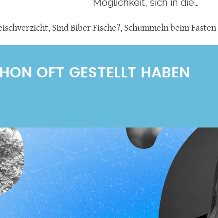
Möglichkeit, sich in die…
eischverzicht
,
Sind Biber Fische?
,
Schummeln beim Fasten
SCHON OFT GESTELLT HABEN