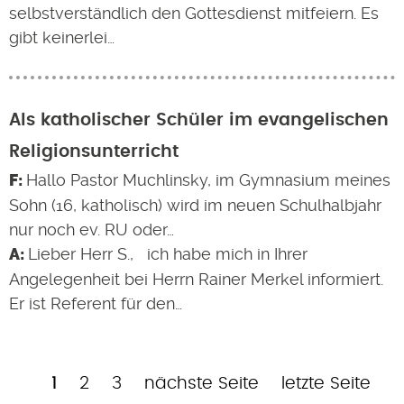
selbstverständlich den Gottesdienst mitfeiern. Es
gibt keinerlei…
Als katholischer Schüler im evangelischen
Religionsunterricht
Hallo Pastor Muchlinsky, im Gymnasium meines
Sohn (16, katholisch) wird im neuen Schulhalbjahr
nur noch ev. RU oder…
Lieber Herr S., ich habe mich in Ihrer
Angelegenheit bei Herrn Rainer Merkel informiert.
Er ist Referent für den…
Aktuelle
Page
Page
Nächste
Letzte
1
2
3
nächste Seite
letzte Seite