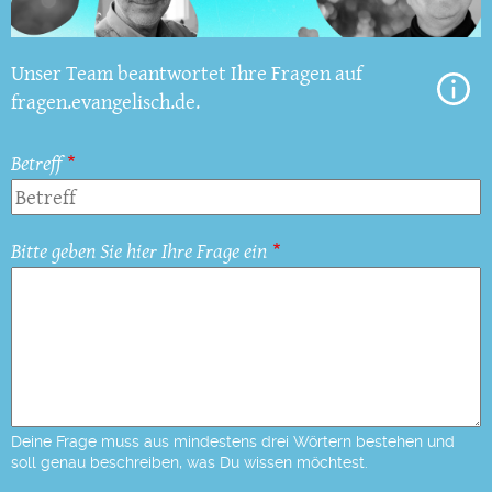
Unser Team beantwortet Ihre Fragen auf
fragen.evangelisch.de.
Betreff
Bitte geben Sie hier Ihre Frage ein
Deine Frage muss aus mindestens drei Wörtern bestehen und
soll genau beschreiben, was Du wissen möchtest.