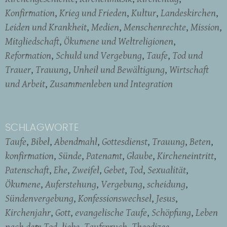
Konfirmation
Krieg und Frieden
Kultur
Landeskirchen
Leiden und Krankheit
Medien
Menschenrechte
Mission
Mitgliedschaft
Ökumene und Weltreligionen
Reformation
Schuld und Vergebung
Taufe
Tod und
Trauer
Trauung
Unheil und Bewältigung
Wirtschaft
und Arbeit
Zusammenleben und Integration
SCHLAGWORTE
Taufe
Bibel
Abendmahl
Gottesdienst
Trauung
Beten
konfirmation
Sünde
Patenamt
Glaube
Kircheneintritt
Patenschaft
Ehe
Zweifel
Gebet
Tod
Sexualität
Ökumene
Auferstehung
Vergebung
scheidung
Sündenvergebung
Konfessionswechsel
Jesus
Kirchenjahr
Gott
evangelische Taufe
Schöpfung
Leben
nach dem Tod
liebe
Taufspruch
Theodizee