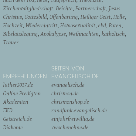
Kirchenmitgliedschaft
Beichte
Partnerschaft
Jesus
Christus
Gottesbild
Offenbarung
Heiliger Geist
Hölle
Hochzeit
Wiedereintritt
Homosexualität
ekd
Paten
Bibelauslegung
Apokalypse
Weihnachten
katholisch
Trauer
SEITEN VON
EMPFEHLUNGEN
EVANGELISCH.DE
luther2017.de
evangelisch.de
Online Predigten
chrismon.de
Akademien
chrismonshop.de
EKD
rundfunk.evangelisch.de
Geistreich.de
einjahrfreiwillig.de
Diakonie
7wochenohne.de