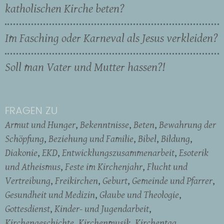
katholischen Kirche beten?
Im Fasching oder Karneval als Jesus verkleiden?
Soll man Vater und Mutter hassen?!
FRAGEN ZU
Armut und Hunger
Bekenntnisse
Beten
Bewahrung der
Schöpfung
Beziehung und Familie
Bibel
Bildung
Diakonie
EKD
Entwicklungszusammenarbeit
Esoterik
und Atheismus
Feste im Kirchenjahr
Flucht und
Vertreibung
Freikirchen
Geburt
Gemeinde und Pfarrer
Gesundheit und Medizin
Glaube und Theologie
Gottesdienst
Kinder- und Jugendarbeit
Kirchengeschichte
Kirchenmusik
Kirchentag