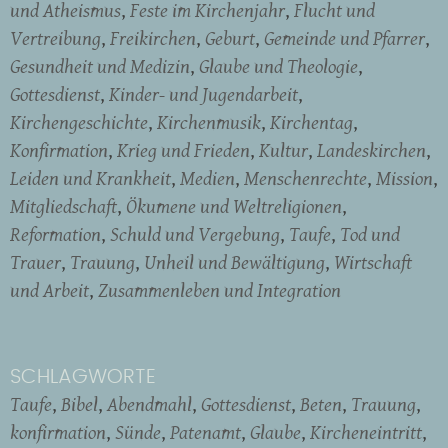
und Atheismus
Feste im Kirchenjahr
Flucht und
Vertreibung
Freikirchen
Geburt
Gemeinde und Pfarrer
Gesundheit und Medizin
Glaube und Theologie
Gottesdienst
Kinder- und Jugendarbeit
Kirchengeschichte
Kirchenmusik
Kirchentag
Konfirmation
Krieg und Frieden
Kultur
Landeskirchen
Leiden und Krankheit
Medien
Menschenrechte
Mission
Mitgliedschaft
Ökumene und Weltreligionen
Reformation
Schuld und Vergebung
Taufe
Tod und
Trauer
Trauung
Unheil und Bewältigung
Wirtschaft
und Arbeit
Zusammenleben und Integration
SCHLAGWORTE
Taufe
Bibel
Abendmahl
Gottesdienst
Beten
Trauung
konfirmation
Sünde
Patenamt
Glaube
Kircheneintritt