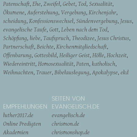
Patenschaft
Ehe
Zweifel
Gebet
Tod
Sexualität
Ökumene
Auferstehung
Vergebung
Kirchenjahr
scheidung
Konfessionswechsel
Sündenvergebung
Jesus
evangelische Taufe
Gott
Leben nach dem Tod
Schöpfung
liebe
Taufspruch
Theodizee
Jesus Christus
Partnerschaft
Beichte
Kirchenmitgliedschaft
Offenbarung
Gottesbild
Heiliger Geist
Hölle
Hochzeit
Wiedereintritt
Homosexualität
Paten
katholisch
Weihnachten
Trauer
Bibelauslegung
Apokalypse
ekd
SEITEN VON
EMPFEHLUNGEN
EVANGELISCH.DE
luther2017.de
evangelisch.de
Online Predigten
chrismon.de
Akademien
chrismonshop.de