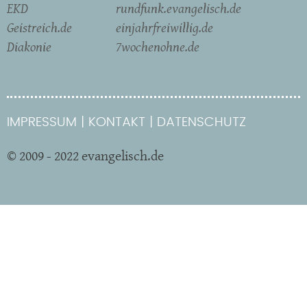
EKD
rundfunk.evangelisch.de
Geistreich.de
einjahrfreiwillig.de
Diakonie
7wochenohne.de
IMPRESSUM
KONTAKT
DATENSCHUTZ
© 2009 - 2022 evangelisch.de