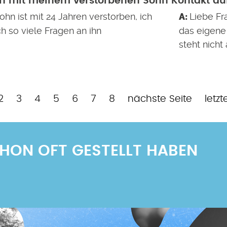
ch mit meinem verstorbenen Sohn Kontakt a
hn ist mit 24 Jahren verstorben, ich
Liebe Fra
h so viele Fragen an ihn
das eigene
steht nicht
uelle
Page
Page
Page
Page
Page
Page
Page
Nächste
Letzt
2
3
4
5
6
7
8
nächste Seite
letzt
te
Seite
Seit
SCHON OFT GESTELLT HABEN