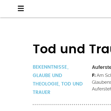
Direkt
zum
Inhalt
Tod und Tra
BEKENNTNISSE
Auferst
Am Sch
GLAUBE UND
Glaubens
THEOLOGIE
,
TOD UND
Auferste
TRAUER