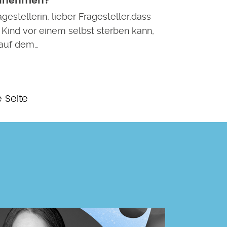
ufnehmen?
gestellerin, lieber Fragesteller,dass
 Kind vor einem selbst sterben kann,
 auf dem…
e
e Seite
e