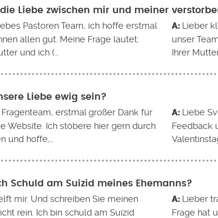
t die Liebe zwischen mir und meiner verstorb
liebes Pastoren Team, ich hoffe erstmal
Lieber k
hnen allen gut. Meine Frage lautet:
unser Team
tter und ich (…
Ihrer Mutte
sere Liebe ewig sein?
 Fragenteam, erstmal großer Dank für
Liebe Sv
le Website. Ich stöbere hier gern durch
Feedback u
n und hoffe,…
Valentinsta
ch Schuld am Suizid meines Ehemanns?
elft mir. Und schreiben Sie meinen
Lieber t
ht rein. Ich bin schuld am Suizid
Frage hat u