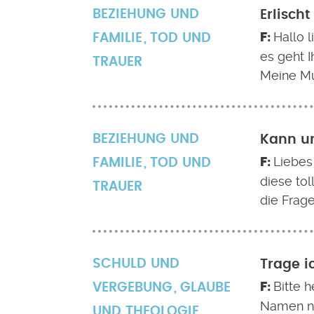
BEZIEHUNG UND
Erlisch
Hallo 
FAMILIE
TOD UND
es geht I
TRAUER
Meine Mu
BEZIEHUNG UND
Kann un
Liebes
FAMILIE
TOD UND
diese tol
TRAUER
die Frage
SCHULD UND
Trage i
Bitte h
VERGEBUNG
GLAUBE
Namen nic
UND THEOLOGIE
,