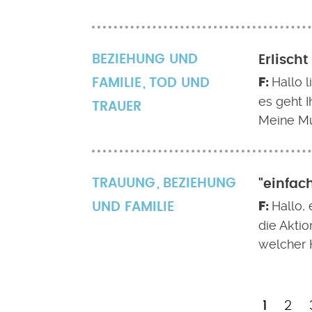
BEZIEHUNG UND
Erlisch
Hallo 
FAMILIE
TOD UND
es geht I
TRAUER
Meine Mu
TRAUUNG
BEZIEHUNG
"einfac
Hallo,
UND FAMILIE
die Aktio
welcher 
Aktuell
Pag
1
2