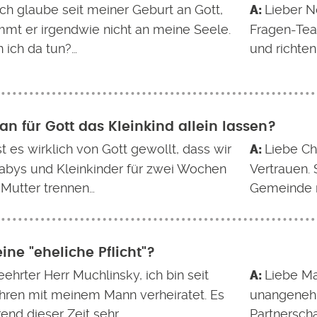
ich glaube seit meiner Geburt an Gott,
Lieber N
mt er irgendwie nicht an meine Seele.
Fragen-Tea
 ich da tun?…
und richten
n für Gott das Kleinkind allein lassen?
st es wirklich von Gott gewollt, dass wir
Liebe Chr
abys und Kleinkinder für zwei Wochen
Vertrauen. S
 Mutter trennen…
Gemeinde n
eine "eheliche Pflicht"?
ehrter Herr Muchlinsky, ich bin seit
Liebe Mar
ahren mit meinem Mann verheiratet. Es
unangenehm
end dieser Zeit sehr…
Partnerscha