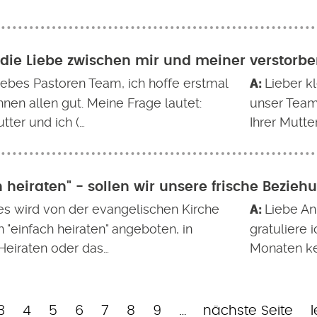
t die Liebe zwischen mir und meiner verstorb
liebes Pastoren Team, ich hoffe erstmal
Lieber k
hnen allen gut. Meine Frage lautet:
unser Team
tter und ich (…
Ihrer Mutte
h heiraten" - sollen wir unsere frische Bezie
 es wird von der evangelischen Kirche
Liebe An
n "einfach heiraten" angeboten, in
gratuliere 
Heiraten oder das…
Monaten ke
e
e
Page
Page
Page
Page
Page
Page
Page
Nächste
L
3
4
5
6
7
8
9
…
nächste Seite
l