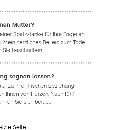
enen Mutter?
leiner Spatz,danke für Ihre Frage an
. Mein herzliches Beileid zum Tode
r. Sie beschreiben…
hung segnen lassen?
na, zu Ihrer frischen Beziehung
ich Ihnen von Herzen. Nach fünf
nnen Sie sich beide,…
etzte
etzte Seite