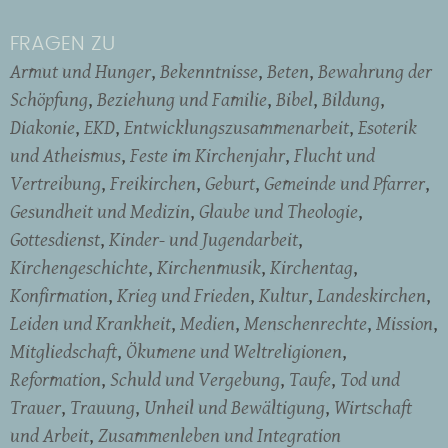
FRAGEN ZU
Armut und Hunger
Bekenntnisse
Beten
Bewahrung der
Schöpfung
Beziehung und Familie
Bibel
Bildung
Diakonie
EKD
Entwicklungszusammenarbeit
Esoterik
und Atheismus
Feste im Kirchenjahr
Flucht und
Vertreibung
Freikirchen
Geburt
Gemeinde und Pfarrer
Gesundheit und Medizin
Glaube und Theologie
Gottesdienst
Kinder- und Jugendarbeit
Kirchengeschichte
Kirchenmusik
Kirchentag
Konfirmation
Krieg und Frieden
Kultur
Landeskirchen
Leiden und Krankheit
Medien
Menschenrechte
Mission
Mitgliedschaft
Ökumene und Weltreligionen
Reformation
Schuld und Vergebung
Taufe
Tod und
Trauer
Trauung
Unheil und Bewältigung
Wirtschaft
und Arbeit
Zusammenleben und Integration