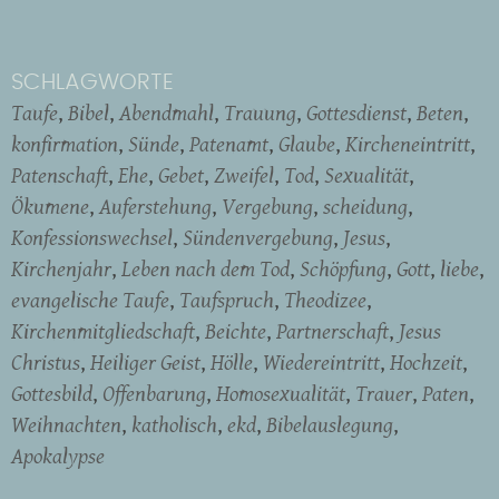
SCHLAGWORTE
Taufe
Bibel
Abendmahl
Trauung
Gottesdienst
Beten
konfirmation
Sünde
Patenamt
Glaube
Kircheneintritt
Patenschaft
Ehe
Gebet
Zweifel
Tod
Sexualität
Ökumene
Auferstehung
Vergebung
scheidung
Konfessionswechsel
Sündenvergebung
Jesus
Kirchenjahr
Leben nach dem Tod
Schöpfung
Gott
liebe
evangelische Taufe
Taufspruch
Theodizee
Kirchenmitgliedschaft
Beichte
Partnerschaft
Jesus
Christus
Heiliger Geist
Hölle
Wiedereintritt
Hochzeit
Gottesbild
Offenbarung
Homosexualität
Trauer
Paten
Weihnachten
katholisch
ekd
Bibelauslegung
Apokalypse