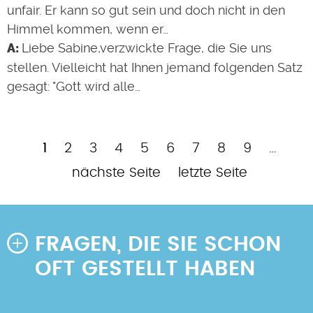
unfair. Er kann so gut sein und doch nicht in den
Himmel kommen, wenn er…
Liebe Sabine,verzwickte Frage, die Sie uns
stellen. Vielleicht hat Ihnen jemand folgenden Satz
gesagt: "Gott wird alle…
Aktuelle
Page
Page
Page
Page
Page
Page
Page
Page
Nä
1
2
3
4
5
6
7
8
9
…
Seitennummerierung
Seite
Sei
Letzte
nächste Seite
letzte Seite
Seite
FRAGEN, DIE SIE SCHON
OFT GESTELLT HABEN