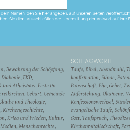
dem Namen, den Sie hier angeben, auf unseren Seiten veröffentlicht,
eben. Sie dient ausschließlich der Übermittlung der Antwort auf Ihre 
SCHLAGWORTE
en
Bewahrung der Schöpfung
Taufe
Bibel
Abendmahl
T
Diakonie
EKD
konfirmation
Sünde
Pate
ik und Atheismus
Feste im
Patenschaft
Ehe
Gebet
Zw
Freikirchen
Geburt
Gemeinde
Auferstehung
Ökumene
V
Glaube und Theologie
Konfessionswechsel
Sünde
t
Kirchengeschichte
evangelische Taufe
Schöpf
on
Krieg und Frieden
Kultur
Gott
Taufspruch
Theodize
Medien
Menschenrechte
Kirchenmitgliedschaft
Par