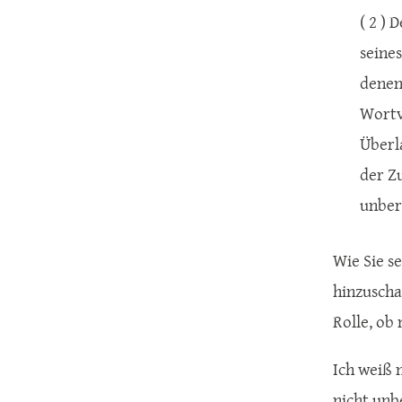
( 2 )
seine
denen
Wortv
Überl
der Z
unber
Wie Sie se
hinzuscha
Rolle, ob
Ich weiß n
nicht unb