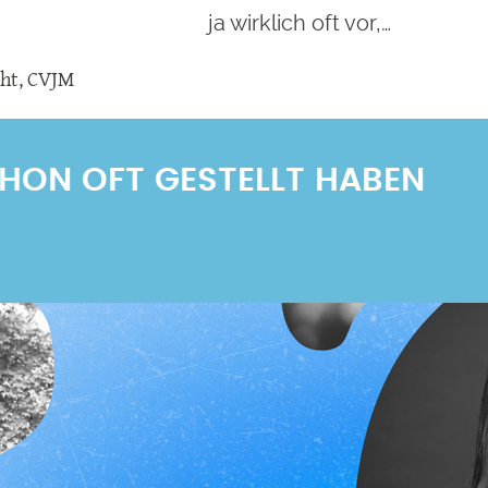
ja wirklich oft vor,…
ht
,
CVJM
SCHON OFT GESTELLT HABEN