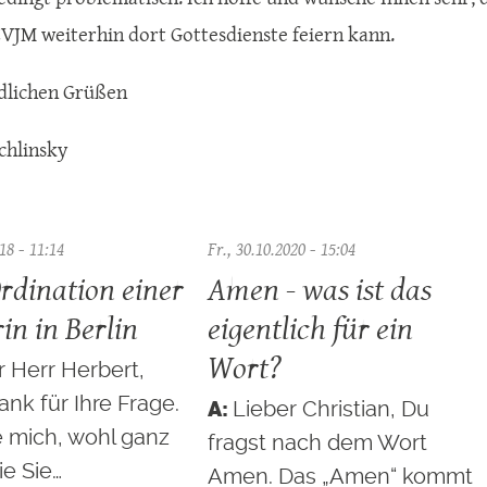
CVJM weiterhin dort Gottesdienste feiern kann.
dlichen Grüßen
chlinsky
18 - 11:14
Fr., 30.10.2020 - 15:04
Ordination einer
Amen - was ist das
in in Berlin
eigentlich für ein
Wort?
r Herr Herbert,
ank für Ihre Frage.
Lieber Christian, Du
e mich, wohl ganz
fragst nach dem Wort
ie Sie…
Amen. Das „Amen“ kommt