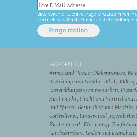
Bitte beachten Sie: Ihre Frage wird zusammen mit 
wird nicht veröffentlicht oder an dritte weitergeg
FRAGEN ZU
Armut und Hunger
Bekenntnisse
Bet
Beziehung und Familie
Bibel
Bildung
Entwicklungszusammenarbeit
Esoter
Kirchenjahr
Flucht und Vertreibung
und Pfarrer
Gesundheit und Medizin
Gottesdienst
Kinder- und Jugendarbei
Kirchenmusik
Kirchentag
Konfirmati
Landeskirchen
Leiden und Krankheit