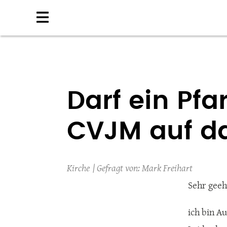
Direkt
zum
Inhalt
Darf ein Pf
CVJM auf da
Kirche
Mark Freihart
Sehr geeh
ich bin A