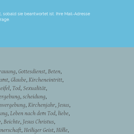
 sobald sie beantwortet ist. Ihre Mail-Adresse
Frage.
rauung
Gottesdienst
Beten
namt
Glaube
Kircheneintritt
eifel
Tod
Sexualität
ergebung
scheidung
nvergebung
Kirchenjahr
Jesus
ung
Leben nach dem Tod
liebe
e
Beichte
Jesus Christus
tnerschaft
Heiliger Geist
Hölle