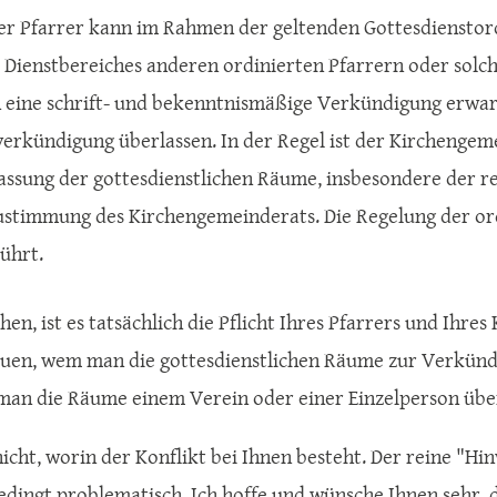
 Der Pfarrer kann im Rahmen der geltenden Gottesdiensto
s Dienstbereiches anderen ordinierten Pfarrern oder solc
 eine schrift- und bekenntnismäßige Verkündigung erwart
erkündigung überlassen. In der Regel ist der Kirchengem
assung der gottesdienstlichen Räume, insbesondere der r
ustimmung des Kirchengemeinderats. Die Regelung der ord
ührt.
hen, ist es tatsächlich die Pflicht Ihres Pfarrers und Ihr
uen, wem man die gottesdienstlichen Räume zur Verkündig
 man die Räume einem Verein oder einer Einzelperson über
icht, worin der Konflikt bei Ihnen besteht. Der reine "Hin
edingt problematisch. Ich hoffe und wünsche Ihnen sehr, d