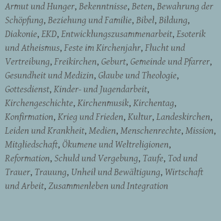
Armut und Hunger
Bekenntnisse
Beten
Bewahrung der
Schöpfung
Beziehung und Familie
Bibel
Bildung
Diakonie
EKD
Entwicklungszusammenarbeit
Esoterik
und Atheismus
Feste im Kirchenjahr
Flucht und
Vertreibung
Freikirchen
Geburt
Gemeinde und Pfarrer
Gesundheit und Medizin
Glaube und Theologie
Gottesdienst
Kinder- und Jugendarbeit
Kirchengeschichte
Kirchenmusik
Kirchentag
Konfirmation
Krieg und Frieden
Kultur
Landeskirchen
Leiden und Krankheit
Medien
Menschenrechte
Mission
Mitgliedschaft
Ökumene und Weltreligionen
Reformation
Schuld und Vergebung
Taufe
Tod und
Trauer
Trauung
Unheil und Bewältigung
Wirtschaft
und Arbeit
Zusammenleben und Integration