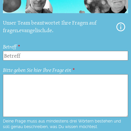
Unser Team beantwortet Ihre Fragen auf
fragen.evangelisch.de.
Betreff
Bitte geben Sie hier Ihre Frage ein
Deine Frage muss aus mindestens drei Wörtern bestehen und
soll genau beschreiben, was Du wissen möchtest.