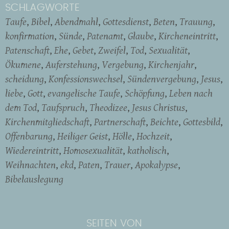
SCHLAGWORTE
Taufe
Bibel
Abendmahl
Gottesdienst
Beten
Trauung
konfirmation
Sünde
Patenamt
Glaube
Kircheneintritt
Patenschaft
Ehe
Gebet
Zweifel
Tod
Sexualität
Ökumene
Auferstehung
Vergebung
Kirchenjahr
scheidung
Konfessionswechsel
Sündenvergebung
Jesus
liebe
Gott
evangelische Taufe
Schöpfung
Leben nach
dem Tod
Taufspruch
Theodizee
Jesus Christus
Kirchenmitgliedschaft
Partnerschaft
Beichte
Gottesbild
Offenbarung
Heiliger Geist
Hölle
Hochzeit
Wiedereintritt
Homosexualität
katholisch
Weihnachten
ekd
Paten
Trauer
Apokalypse
Bibelauslegung
SEITEN VON