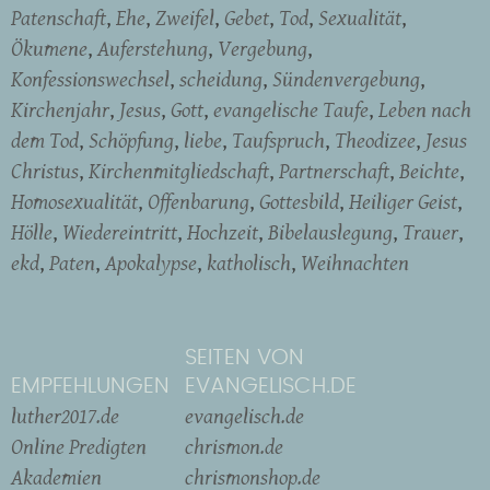
Patenschaft
Ehe
Zweifel
Gebet
Tod
Sexualität
Ökumene
Auferstehung
Vergebung
Konfessionswechsel
scheidung
Sündenvergebung
Kirchenjahr
Jesus
Gott
evangelische Taufe
Leben nach
dem Tod
Schöpfung
liebe
Taufspruch
Theodizee
Jesus
Christus
Kirchenmitgliedschaft
Partnerschaft
Beichte
Homosexualität
Offenbarung
Gottesbild
Heiliger Geist
Hölle
Wiedereintritt
Hochzeit
Bibelauslegung
Trauer
ekd
Paten
Apokalypse
katholisch
Weihnachten
SEITEN VON
EMPFEHLUNGEN
EVANGELISCH.DE
luther2017.de
evangelisch.de
Online Predigten
chrismon.de
Akademien
chrismonshop.de