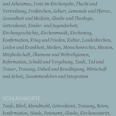
und Atheismus
Feste im Kirchenjahr
Flucht und
Vertreibung
Freikirchen
Geburt
Gemeinde und Pfarrer
Gesundheit und Medizin
Glaube und Theologie
Gottesdienst
Kinder- und Jugendarbeit
Kirchengeschichte
Kirchenmusik
Kirchentag
Konfirmation
Krieg und Frieden
Kultur
Landeskirchen
Leiden und Krankheit
Medien
Menschenrechte
Mission
Mitgliedschaft
Ökumene und Weltreligionen
Reformation
Schuld und Vergebung
Taufe
Tod und
Trauer
Trauung
Unheil und Bewältigung
Wirtschaft
und Arbeit
Zusammenleben und Integration
SCHLAGWORTE
Taufe
Bibel
Abendmahl
Gottesdienst
Trauung
Beten
konfirmation
Sünde
Patenamt
Glaube
Kircheneintritt