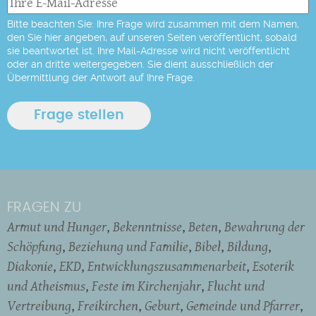
Bitte beachten Sie: Ihre Frage wird zusammen mit dem Namen,
den Sie hier angeben, auf unseren Seiten veröffentlicht, sobald
sie beantwortet ist. Ihre Mail-Adresse wird nicht veröffentlicht
oder an dritte weitergegeben. Sie dient ausschließlich der
Übermittlung der Antwort auf Ihre Frage.
FRAGEN ZU
Armut und Hunger
Bekenntnisse
Beten
Bewahrung der
Schöpfung
Beziehung und Familie
Bibel
Bildung
Diakonie
EKD
Entwicklungszusammenarbeit
Esoterik
und Atheismus
Feste im Kirchenjahr
Flucht und
Vertreibung
Freikirchen
Geburt
Gemeinde und Pfarrer