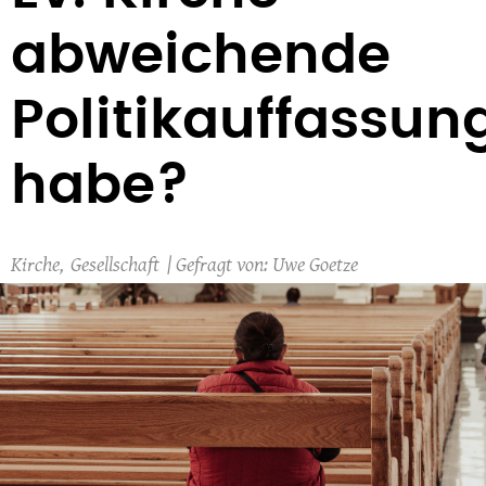
abweichende
Politikauffassun
habe?
Kirche
Gesellschaft
Uwe Goetze