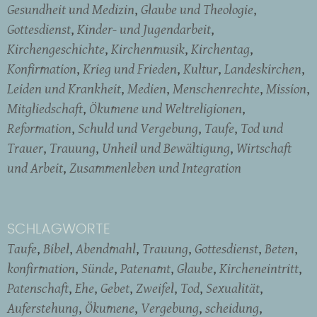
Gesundheit und Medizin
Glaube und Theologie
Gottesdienst
Kinder- und Jugendarbeit
Kirchengeschichte
Kirchenmusik
Kirchentag
Konfirmation
Krieg und Frieden
Kultur
Landeskirchen
Leiden und Krankheit
Medien
Menschenrechte
Mission
Mitgliedschaft
Ökumene und Weltreligionen
Reformation
Schuld und Vergebung
Taufe
Tod und
Trauer
Trauung
Unheil und Bewältigung
Wirtschaft
und Arbeit
Zusammenleben und Integration
SCHLAGWORTE
Taufe
Bibel
Abendmahl
Trauung
Gottesdienst
Beten
konfirmation
Sünde
Patenamt
Glaube
Kircheneintritt
Patenschaft
Ehe
Gebet
Zweifel
Tod
Sexualität
Auferstehung
Ökumene
Vergebung
scheidung