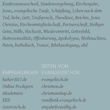
Konfessionswechsel
Sündenvergebung
Kirchenjahr
Jesus
evangelische Taufe
Schöpfung
Leben nach dem
Tod
liebe
Gott
Taufspruch
Theodizee
Beichte
Jesus
Christus
Kirchenmitgliedschaft
Partnerschaft
Heiliger
Geist
Hölle
Hochzeit
Wiedereintritt
Gottesbild
Homosexualität
Offenbarung
Apokalypse
Weihnachten
Paten
katholisch
Trauer
Bibelauslegung
ekd
SEITEN VON
EMPFEHLUNGEN
EVANGELISCH.DE
luther2017.de
evangelisch.de
Online Predigten
chrismon.de
Akademien
chrismonshop.de
EKD
rundfunk.evangelisch.de
Geistreich.de
einjahrfreiwillig.de