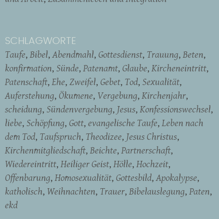
SCHLAGWORTE
Taufe
Bibel
Abendmahl
Gottesdienst
Trauung
Beten
konfirmation
Sünde
Patenamt
Glaube
Kircheneintritt
Patenschaft
Ehe
Zweifel
Gebet
Tod
Sexualität
Auferstehung
Ökumene
Vergebung
Kirchenjahr
scheidung
Sündenvergebung
Jesus
Konfessionswechsel
liebe
Schöpfung
Gott
evangelische Taufe
Leben nach
dem Tod
Taufspruch
Theodizee
Jesus Christus
Kirchenmitgliedschaft
Beichte
Partnerschaft
Wiedereintritt
Heiliger Geist
Hölle
Hochzeit
Offenbarung
Homosexualität
Gottesbild
Apokalypse
katholisch
Weihnachten
Trauer
Bibelauslegung
Paten
ekd