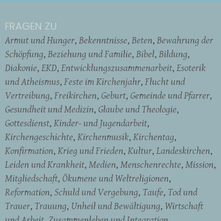
FRAGEN ZU
Armut und Hunger
Bekenntnisse
Beten
Bewahrung der
Schöpfung
Beziehung und Familie
Bibel
Bildung
Diakonie
EKD
Entwicklungszusammenarbeit
Esoterik
und Atheismus
Feste im Kirchenjahr
Flucht und
Vertreibung
Freikirchen
Geburt
Gemeinde und Pfarrer
Gesundheit und Medizin
Glaube und Theologie
Gottesdienst
Kinder- und Jugendarbeit
Kirchengeschichte
Kirchenmusik
Kirchentag
Konfirmation
Krieg und Frieden
Kultur
Landeskirchen
Leiden und Krankheit
Medien
Menschenrechte
Mission
Mitgliedschaft
Ökumene und Weltreligionen
Reformation
Schuld und Vergebung
Taufe
Tod und
Trauer
Trauung
Unheil und Bewältigung
Wirtschaft
und Arbeit
Zusammenleben und Integration