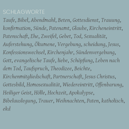
SCHLAGWORTE
Taufe
Bibel
Abendmahl
Beten
Gottesdienst
Trauung
konfirmation
Sünde
Patenamt
Glaube
Kircheneintritt
Patenschaft
Ehe
Zweifel
Gebet
Tod
Sexualität
Auferstehung
Ökumene
Vergebung
scheidung
Jesus
Konfessionswechsel
Kirchenjahr
Sündenvergebung
Gott
evangelische Taufe
liebe
Schöpfung
Leben nach
dem Tod
Taufspruch
Theodizee
Beichte
Kirchenmitgliedschaft
Partnerschaft
Jesus Christus
Gottesbild
Homosexualität
Wiedereintritt
Offenbarung
Heiliger Geist
Hölle
Hochzeit
Apokalypse
Bibelauslegung
Trauer
Weihnachten
Paten
katholisch
ekd