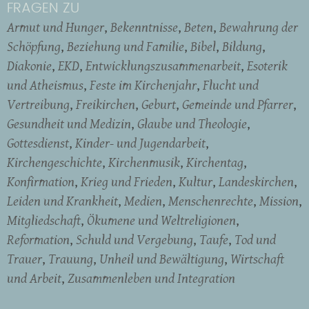
FRAGEN ZU
Armut und Hunger
Bekenntnisse
Beten
Bewahrung der
Schöpfung
Beziehung und Familie
Bibel
Bildung
Diakonie
EKD
Entwicklungszusammenarbeit
Esoterik
und Atheismus
Feste im Kirchenjahr
Flucht und
Vertreibung
Freikirchen
Geburt
Gemeinde und Pfarrer
Gesundheit und Medizin
Glaube und Theologie
Gottesdienst
Kinder- und Jugendarbeit
Kirchengeschichte
Kirchenmusik
Kirchentag
Konfirmation
Krieg und Frieden
Kultur
Landeskirchen
Leiden und Krankheit
Medien
Menschenrechte
Mission
Mitgliedschaft
Ökumene und Weltreligionen
Reformation
Schuld und Vergebung
Taufe
Tod und
Trauer
Trauung
Unheil und Bewältigung
Wirtschaft
und Arbeit
Zusammenleben und Integration