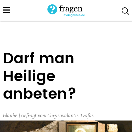
Direkt
zum
Inhalt
Darf man
Heilige
anbeten?
Glaube
Chrysovalantis Tzafas