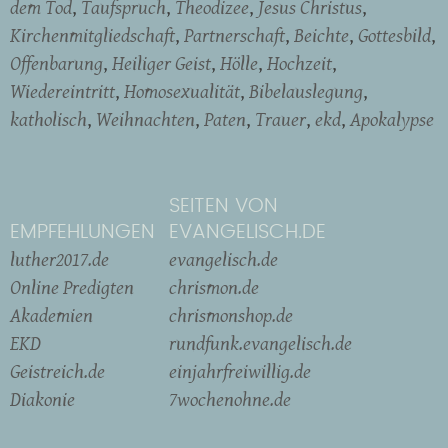
dem Tod
Taufspruch
Theodizee
Jesus Christus
Kirchenmitgliedschaft
Partnerschaft
Beichte
Gottesbild
Offenbarung
Heiliger Geist
Hölle
Hochzeit
Wiedereintritt
Homosexualität
Bibelauslegung
katholisch
Weihnachten
Paten
Trauer
ekd
Apokalypse
SEITEN VON
EMPFEHLUNGEN
EVANGELISCH.DE
luther2017.de
evangelisch.de
Online Predigten
chrismon.de
Akademien
chrismonshop.de
EKD
rundfunk.evangelisch.de
Geistreich.de
einjahrfreiwillig.de
Diakonie
7wochenohne.de