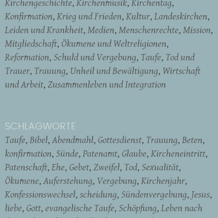
Kirchengeschichte
Kirchenmusik
Kirchentag
Konfirmation
Krieg und Frieden
Kultur
Landeskirchen
Leiden und Krankheit
Medien
Menschenrechte
Mission
Mitgliedschaft
Ökumene und Weltreligionen
Reformation
Schuld und Vergebung
Taufe
Tod und
Trauer
Trauung
Unheil und Bewältigung
Wirtschaft
und Arbeit
Zusammenleben und Integration
SCHLAGWORTE
Taufe
Bibel
Abendmahl
Gottesdienst
Trauung
Beten
konfirmation
Sünde
Patenamt
Glaube
Kircheneintritt
Patenschaft
Ehe
Gebet
Zweifel
Tod
Sexualität
Ökumene
Auferstehung
Vergebung
Kirchenjahr
Konfessionswechsel
scheidung
Sündenvergebung
Jesus
liebe
Gott
evangelische Taufe
Schöpfung
Leben nach