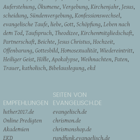
Auferstehung
Ökumene
Vergebung
Kirchenjahr
Jesus
scheidung
Sündenvergebung
Konfessionswechsel
evangelische Taufe
liebe
Gott
Schöpfung
Leben nach
dem Tod
Taufspruch
Theodizee
Kirchenmitgliedschaft
Partnerschaft
Beichte
Jesus Christus
Hochzeit
Offenbarung
Gottesbild
Homosexualität
Wiedereintritt
Heiliger Geist
Hölle
Apokalypse
Weihnachten
Paten
Trauer
katholisch
Bibelauslegung
ekd
SEITEN VON
EMPFEHLUNGEN
EVANGELISCH.DE
luther2017.de
evangelisch.de
Online Predigten
chrismon.de
Akademien
chrismonshop.de
EKD
rundfunk.evangelisch.de