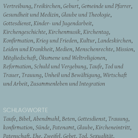
Vertreibung
Freikirchen
Geburt
Gemeinde und Pfarrer
Gesundheit und Medizin
Glaube und Theologie
Gottesdienst
Kinder- und Jugendarbeit
Kirchengeschichte
Kirchenmusik
Kirchentag
Konfirmation
Krieg und Frieden
Kultur
Landeskirchen
Leiden und Krankheit
Medien
Menschenrechte
Mission
Mitgliedschaft
Ökumene und Weltreligionen
Reformation
Schuld und Vergebung
Taufe
Tod und
Trauer
Trauung
Unheil und Bewältigung
Wirtschaft
und Arbeit
Zusammenleben und Integration
SCHLAGWORTE
Taufe
Bibel
Abendmahl
Beten
Gottesdienst
Trauung
konfirmation
Sünde
Patenamt
Glaube
Kircheneintritt
Patenschaft
Ehe
Zweifel
Gebet
Tod
Sexualität