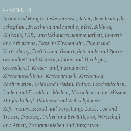
FRAGEN ZU
Armut und Hunger
Bekenntnisse
Beten
Bewahrung der
Schöpfung
Beziehung und Familie
Bibel
Bildung
Diakonie
EKD
Entwicklungszusammenarbeit
Esoterik
und Atheismus
Feste im Kirchenjahr
Flucht und
Vertreibung
Freikirchen
Geburt
Gemeinde und Pfarrer
Gesundheit und Medizin
Glaube und Theologie
Gottesdienst
Kinder- und Jugendarbeit
Kirchengeschichte
Kirchenmusik
Kirchentag
Konfirmation
Krieg und Frieden
Kultur
Landeskirchen
Leiden und Krankheit
Medien
Menschenrechte
Mission
Mitgliedschaft
Ökumene und Weltreligionen
Reformation
Schuld und Vergebung
Taufe
Tod und
Trauer
Trauung
Unheil und Bewältigung
Wirtschaft
und Arbeit
Zusammenleben und Integration