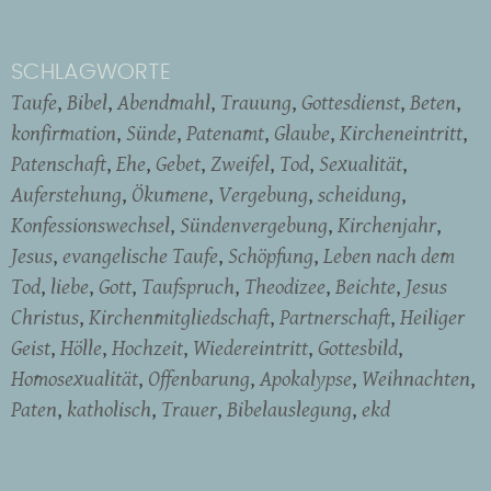
SCHLAGWORTE
Taufe
Bibel
Abendmahl
Trauung
Gottesdienst
Beten
konfirmation
Sünde
Patenamt
Glaube
Kircheneintritt
Patenschaft
Ehe
Gebet
Zweifel
Tod
Sexualität
Auferstehung
Ökumene
Vergebung
scheidung
Konfessionswechsel
Sündenvergebung
Kirchenjahr
Jesus
evangelische Taufe
Schöpfung
Leben nach dem
Tod
liebe
Gott
Taufspruch
Theodizee
Beichte
Jesus
Christus
Kirchenmitgliedschaft
Partnerschaft
Heiliger
Geist
Hölle
Hochzeit
Wiedereintritt
Gottesbild
Homosexualität
Offenbarung
Apokalypse
Weihnachten
Paten
katholisch
Trauer
Bibelauslegung
ekd