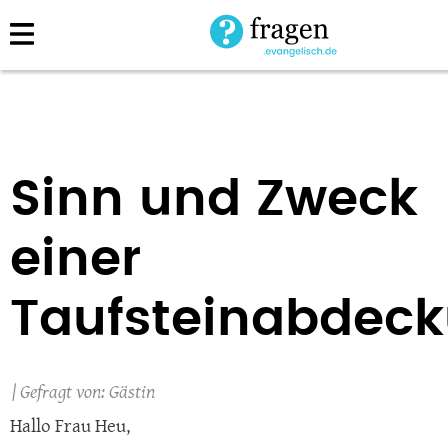
Direkt
zum
Inhalt
Sinn und Zweck
einer
Taufsteinabdec
Gästin
Hallo Frau Heu,