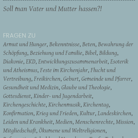
Soll man Vater und Mutter hassen?!
FRAGEN ZU
Armut und Hunger
Bekenntnisse
Beten
Bewahrung der
Schöpfung
Beziehung und Familie
Bibel
Bildung
Diakonie
EKD
Entwicklungszusammenarbeit
Esoterik
und Atheismus
Feste im Kirchenjahr
Flucht und
Vertreibung
Freikirchen
Geburt
Gemeinde und Pfarrer
Gesundheit und Medizin
Glaube und Theologie
Gottesdienst
Kinder- und Jugendarbeit
Kirchengeschichte
Kirchenmusik
Kirchentag
Konfirmation
Krieg und Frieden
Kultur
Landeskirchen
Leiden und Krankheit
Medien
Menschenrechte
Mission
Mitgliedschaft
Ökumene und Weltreligionen