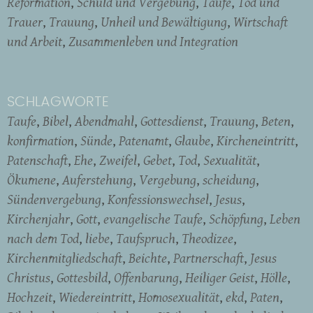
Reformation
Schuld und Vergebung
Taufe
Tod und
Trauer
Trauung
Unheil und Bewältigung
Wirtschaft
und Arbeit
Zusammenleben und Integration
SCHLAGWORTE
Taufe
Bibel
Abendmahl
Gottesdienst
Trauung
Beten
konfirmation
Sünde
Patenamt
Glaube
Kircheneintritt
Patenschaft
Ehe
Zweifel
Gebet
Tod
Sexualität
Ökumene
Auferstehung
Vergebung
scheidung
Sündenvergebung
Konfessionswechsel
Jesus
Kirchenjahr
Gott
evangelische Taufe
Schöpfung
Leben
nach dem Tod
liebe
Taufspruch
Theodizee
Kirchenmitgliedschaft
Beichte
Partnerschaft
Jesus
Christus
Gottesbild
Offenbarung
Heiliger Geist
Hölle
Hochzeit
Wiedereintritt
Homosexualität
ekd
Paten