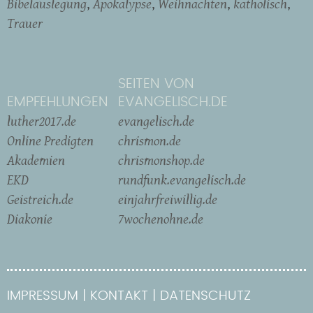
Bibelauslegung
Apokalypse
Weihnachten
katholisch
Trauer
SEITEN VON
EMPFEHLUNGEN
EVANGELISCH.DE
luther2017.de
evangelisch.de
Online Predigten
chrismon.de
Akademien
chrismonshop.de
EKD
rundfunk.evangelisch.de
Geistreich.de
einjahrfreiwillig.de
Diakonie
7wochenohne.de
IMPRESSUM
KONTAKT
DATENSCHUTZ