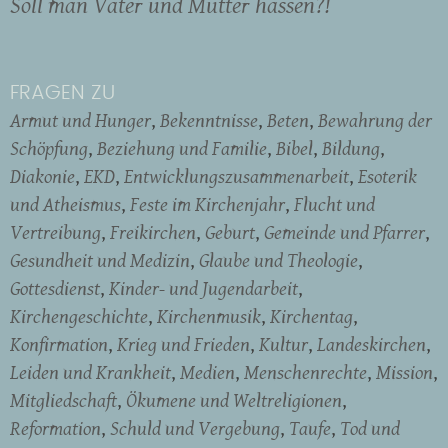
Soll man Vater und Mutter hassen?!
FRAGEN ZU
Armut und Hunger
Bekenntnisse
Beten
Bewahrung der
Schöpfung
Beziehung und Familie
Bibel
Bildung
Diakonie
EKD
Entwicklungszusammenarbeit
Esoterik
und Atheismus
Feste im Kirchenjahr
Flucht und
Vertreibung
Freikirchen
Geburt
Gemeinde und Pfarrer
Gesundheit und Medizin
Glaube und Theologie
Gottesdienst
Kinder- und Jugendarbeit
Kirchengeschichte
Kirchenmusik
Kirchentag
Konfirmation
Krieg und Frieden
Kultur
Landeskirchen
Leiden und Krankheit
Medien
Menschenrechte
Mission
Mitgliedschaft
Ökumene und Weltreligionen
Reformation
Schuld und Vergebung
Taufe
Tod und