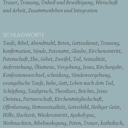
Trauer
Trauung
Unheil und Bewältigung
Wirtschaft
und Arbeit
Zusammenleben und Integration
SCHLAGWORTE
Taufe
Bibel
Abendmahl
Beten
Gottesdienst
Trauung
konfirmation
Sünde
Patenamt
Glaube
Kircheneintritt
Patenschaft
Ehe
Gebet
Zweifel
Tod
Sexualität
Auferstehung
Ökumene
Vergebung
Jesus
Kirchenjahr
Konfessionswechsel
scheidung
Sündenvergebung
evangelische Taufe
liebe
Gott
Leben nach dem Tod
Schöpfung
Taufspruch
Theodizee
Beichte
Jesus
Christus
Partnerschaft
Kirchenmitgliedschaft
Offenbarung
Homosexualität
Gottesbild
Heiliger Geist
Hölle
Hochzeit
Wiedereintritt
Apokalypse
Weihnachten
Bibelauslegung
Paten
Trauer
katholisch