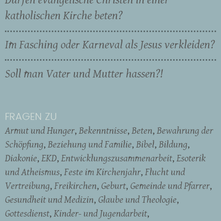
katholischen Kirche beten?
Im Fasching oder Karneval als Jesus verkleiden?
Soll man Vater und Mutter hassen?!
FRAGEN ZU
Armut und Hunger
Bekenntnisse
Beten
Bewahrung der
Schöpfung
Beziehung und Familie
Bibel
Bildung
Diakonie
EKD
Entwicklungszusammenarbeit
Esoterik
und Atheismus
Feste im Kirchenjahr
Flucht und
Vertreibung
Freikirchen
Geburt
Gemeinde und Pfarrer
Gesundheit und Medizin
Glaube und Theologie
Gottesdienst
Kinder- und Jugendarbeit