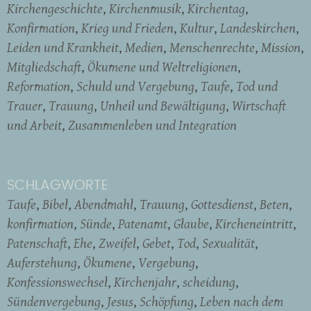
Kirchengeschichte
Kirchenmusik
Kirchentag
Konfirmation
Krieg und Frieden
Kultur
Landeskirchen
Leiden und Krankheit
Medien
Menschenrechte
Mission
Mitgliedschaft
Ökumene und Weltreligionen
Reformation
Schuld und Vergebung
Taufe
Tod und
Trauer
Trauung
Unheil und Bewältigung
Wirtschaft
und Arbeit
Zusammenleben und Integration
SCHLAGWORTE
Taufe
Bibel
Abendmahl
Trauung
Gottesdienst
Beten
konfirmation
Sünde
Patenamt
Glaube
Kircheneintritt
Patenschaft
Ehe
Zweifel
Gebet
Tod
Sexualität
Auferstehung
Ökumene
Vergebung
Konfessionswechsel
Kirchenjahr
scheidung
Sündenvergebung
Jesus
Schöpfung
Leben nach dem