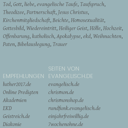
Tod
Gott
liebe
evangelische Taufe
Taufspruch
Theodizee
Partnerschaft
Jesus Christus
Kirchenmitgliedschaft
Beichte
Homosexualität
Gottesbild
Wiedereintritt
Heiliger Geist
Hölle
Hochzeit
Offenbarung
katholisch
Apokalypse
ekd
Weihnachten
Paten
Bibelauslegung
Trauer
SEITEN VON
EMPFEHLUNGEN
EVANGELISCH.DE
luther2017.de
evangelisch.de
Online Predigten
chrismon.de
Akademien
chrismonshop.de
EKD
rundfunk.evangelisch.de
Geistreich.de
einjahrfreiwillig.de
Diakonie
7wochenohne.de