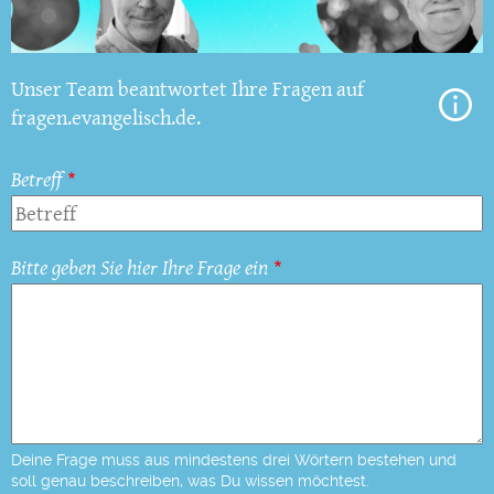
Unser Team beantwortet Ihre Fragen auf
fragen.evangelisch.de.
Betreff
Bitte geben Sie hier Ihre Frage ein
Deine Frage muss aus mindestens drei Wörtern bestehen und
soll genau beschreiben, was Du wissen möchtest.